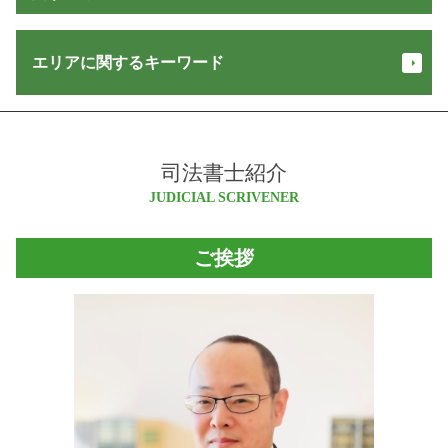
お金 返してくれない
相続 登記 義務化 いつから
定款変更 登記
交通事故 損害賠償 計算
建物 保存 登記
信託 登記
設立 登記 申請書
交通事故 慰謝料 計算
エリアに関するキーワード
配偶者居住権 登記
遺言 書き方
一般社団法人 設立 必要書類
少額訴訟 訴状
不動産 名義変更
供託 オンライン
合同 会社 変更 登記 申請書
債権 時効
登記 住所 変更
相続 放棄
法人 登記 変更 期間
安曇野市 会社設立
債権 回収
登記 持分 書き方
相続 登記
会社 登記 住所変更
松本市 不動産登記 司法書士
支払督促
不動産登記 住所変更
信託 メリット
合同 会社 株式 違い
司法書士紹介
長野県 会社設立
少額訴訟 証拠がない
登記 名義人
営業 保証金
商業登記 申請書
大町市 不動産登記 司法書士
JUDICIAL SCRIVENER
少額訴訟 流れ
抵当権解除証書 とは
成年後見 必要書類
法人 登記簿
松川村 相続
債権回収 方法
建物 登記 種類
民事 信託
定款 とは
大北 相続
強制執行 書類
譲渡 費用
ご挨拶
住宅 販売 瑕疵 担保 保証金
登記 オンライン
大町市 会社設立
家賃 未払い
相続 範囲
法人 解散 登記
白馬村 相続
強制 競売
家族信託 銀行
会社設立 登記
塩尻市 会社設立
家賃 返済請求
信託 契約
商業 登記 とは
松川村 不動産登記 司法書士
敷金 返還請求権
瑕疵担保 保証金
長野県 相続
民事 差し押さえ
マルチ商法 犯罪
安曇野市 登記
金銭 トラブル
悪徳商法 種類
池田町 会社設立
立ち退き 交渉
弁済 供託
安曇野市 司法書士