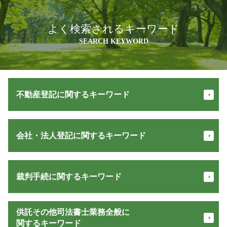
よく検索されるキーワード
SEARCH KEYWORD
不動産登記に関するキーワード
抵当権 解除
会社・法人登記に関するキーワード
先取特権 登記
贈与登記 必要書類
不動産 登記
会社 登記 必要書類
所有権移転登記 とは
裁判手続に関するキーワード
役員 重任 登記
マンション 登記 費用
役員 辞任 登記
相続人 申告 登記
合同会社設立 流れ
家賃滞納 督促
抵当権 とは
供託その他司法書士業務全般に
会社設立後 手続き
交通事故 損害賠償
不動産 登記 オンライン
関するキーワード
商号 変更 登記