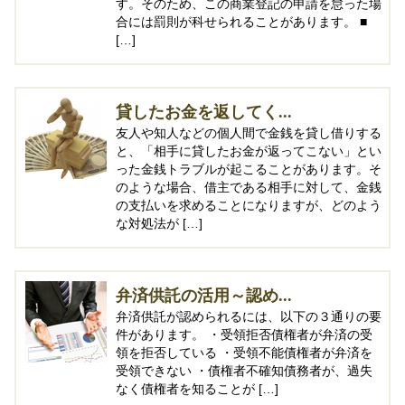
す。そのため、この商業登記の申請を怠った場
合には罰則が科せられることがあります。 ■
[…]
貸したお金を返してく...
友人や知人などの個人間で金銭を貸し借りする
と、「相手に貸したお金が返ってこない」とい
った金銭トラブルが起こることがあります。そ
のような場合、借主である相手に対して、金銭
の支払いを求めることになりますが、どのよう
な対処法が […]
弁済供託の活用～認め...
弁済供託が認められるには、以下の３通りの要
件があります。 ・受領拒否債権者が弁済の受
領を拒否している ・受領不能債権者が弁済を
受領できない ・債権者不確知債務者が、過失
なく債権者を知ることが […]