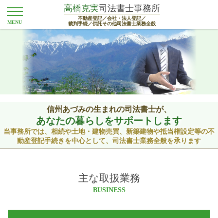
高橋克実
司法書士事務所
不動産登記／会社・法人登記／
裁判手続／供託その他司法書士業務全般
信州あづみの生まれの司法書士が、
あなたの暮らしをサポートします
当事務所では、相続や土地・建物売買、新築建物や抵当権設定等の不
動産登記手続きを中心として、
司法書士業務全般を承ります
主な取扱業務
BUSINESS