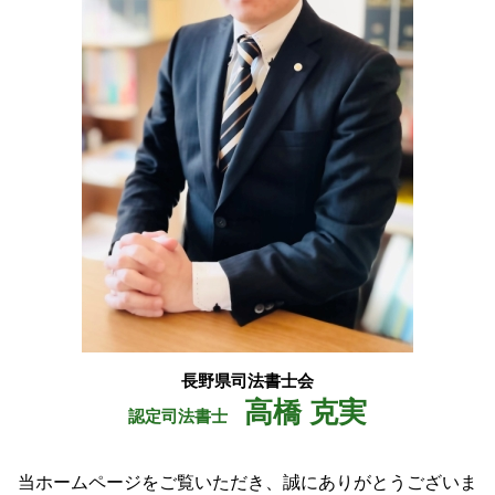
遺言 執行者
塩尻市 相続
不正 請求
池田町 不動産登記 司法書士
自己 信託
安曇野市 不動産登記 司法書士
長野県 不動産登記 司法書士
池田町 登記
大町市 登記
長野県司法書士会
高橋 克実
認定司法書士
当ホームページをご覧いただき、誠にありがとうございま