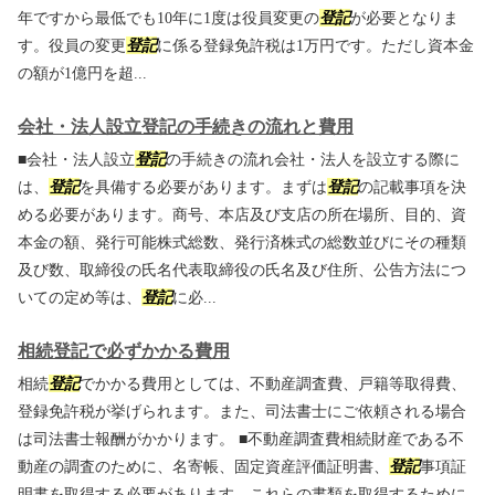
年ですから最低でも10年に1度は役員変更の
登記
が必要となりま
す。役員の変更
登記
に係る登録免許税は1万円です。ただし資本金
の額が1億円を超...
会社・法人設立登記の手続きの流れと費用
■会社・法人設立
登記
の手続きの流れ会社・法人を設立する際に
は、
登記
を具備する必要があります。まずは
登記
の記載事項を決
める必要があります。商号、本店及び支店の所在場所、目的、資
本金の額、発行可能株式総数、発行済株式の総数並びにその種類
及び数、取締役の氏名代表取締役の氏名及び住所、公告方法につ
いての定め等は、
登記
に必...
相続登記で必ずかかる費用
相続
登記
でかかる費用としては、不動産調査費、戸籍等取得費、
登録免許税が挙げられます。また、司法書士にご依頼される場合
は司法書士報酬がかかります。 ■不動産調査費相続財産である不
動産の調査のために、名寄帳、固定資産評価証明書、
登記
事項証
明書を取得する必要があります。これらの書類を取得するために