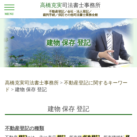
高橋克実
司法書士事務所
不動産登記／会社・法人登記／
裁判手続／供託その他司法書士業務全般
建物 保存 登記
高橋克実司法書士事務所
>
不動産登記に関するキーワー
ド
>
建物 保存 登記
建物 保存 登記
不動産登記の種類