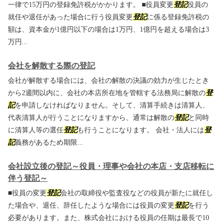
一律で15万円の登録免許税がかかります。 ■役員変更
登記
役員の
就任や退任があった場合に行う役員変更
登記
に係る登録免許税の
額は、資本金が1億円以下の場合は1万円、1億円を超える場合は3
万円...
会社を解散する際の登記
会社が解散する場合には、会社の解散の決議の効力が生じたとき
から2週間以内に、会社の本店所在地を管轄する法務局に解散の
登
記
を申請しなければなりません。そして、清算手続きは清算人、
代表清算人が行うことになりますから、通常は解散の
登記
と同時
に清算人等の選任
登記
も行うことになります。 会社・法人には
登
記
義務があるため期限...
会社設立後の登記～役員・理事や会社の本店・支店移転に
伴う登記～
■役員の変更
登記
会社の取締役や監査役などの役員が新たに就任し
た場合や、退任、辞任したような場合には役員の変更
登記
を行う
必要があります。また、株式会社における役員の任期は最長で10