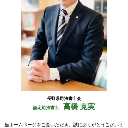
弁済 供託
安曇野市 不動産登記 司法書士
相続 登記
長野県 相続
供託 手続き
池田町 司法書士
大町市 会社設立
大北 登記
塩尻市 不動産登記 司法書士
長野県司法書士会
高橋 克実
認定司法書士
当ホームページをご覧いただき、誠にありがとうございま