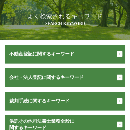
よく検索されるキーワード
SEARCH KEYWORD
不動産登記に関するキーワード
抵当権 設定 とは
会社・法人登記に関するキーワード
登記 事項 証明書 とは
抵当権抹消 手続き
相続登記 必要書類
商業登記 申請書
不動産 登記簿
裁判手続に関するキーワード
代表取締役 住所非表示
登記簿謄本 とは
法人 解散 登記
不動産 名義変更
会社 設立 方法
少額訴訟 流れ
不動産相続登記 義務化
供託その他司法書士業務全般に
会社 登記 費用
交通事故 慰謝料 計算
登記 名義人
関するキーワード
取締役 辞任 登記