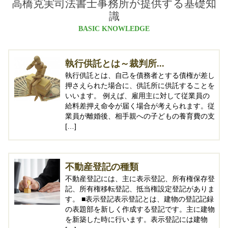
高橋克実司法書士事務所が提供する基礎知
識
BASIC KNOWLEDGE
執行供託とは～裁判所...
執行供託とは、自己を債務者とする債権が差し
押さえられた場合に、供託所に供託することを
いいます。 例えば、雇用主に対して従業員の
給料差押え命令が届く場合が考えられます。従
業員が離婚後、相手親への子どもの養育費の支
[…]
不動産登記の種類
不動産登記には、主に表示登記、所有権保存登
記、所有権移転登記、抵当権設定登記がありま
す。 ■表示登記表示登記とは、建物の登記記録
の表題部を新しく作成する登記です。主に建物
を新築した時に行います。表示登記には建物