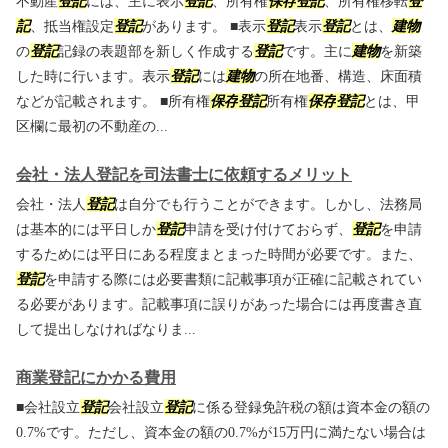
不動産
登記
には、主に表示
登記
、所有権
保存
登記
、所有権移転
登
記
、抵当権設定
登記
があります。 ■表示
登記
表示
登記
とは、
建物
の
登記
記録の表題部を新しく作成する
登記
です。主に
建物
を新築
した時に行います。表示
登記
には
建物
の所在地番、構造、床面積
などが記載されます。 ■所有権
保存
登記
所有権
保存
登記
とは、甲
区欄に最初の不動産の...
会社・法人登記を司法書士に依頼するメリット
会社・法人
登記
は自分でも行うことができます。しかし、法務局
は基本的には平日しか
登記
申請を受け付けておらず、
登記
を申請
するためには平日にある程度まとまった時間が必要です。また、
登記
を申請する際には必要書類に記載事項が正確に記載されてい
る必要があります。記載事項に誤りがあった場合には再度書き直
して提出しなければなりま...
商業登記にかかる費用
■会社設立
登記
会社設立
登記
に係る登録免許税の額は資本金の額の
0.7%です。ただし、資本金の額の0.7%が15万円に満たない場合は