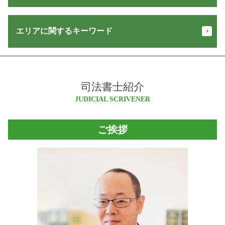
民事 差し押さえ
抵当権 抹消 登記
合同 会社 株式 違い
担保 競売
不動産登記
信託 メリット
会社 清算
家賃 返済請求
エリアに関するキーワード
相続 登記 義務化 いつから
住宅 販売 瑕疵 担保 保証金
合同 会社 設立 登記 申請書
交通事故 損害賠償 計算
不動産 共有名義 死亡
信託 登記
商号 変更 登記
強制執行 差し押さえ
贈与登記 必要書類
営業 保証金
登記 オンライン
白馬村 不動産登記 司法書士
債権回収 方法
不動産登記 相続
家族信託 デメリット
株式会社 登記
松本市 登記
債権 回収
不動産登記 必要書類
相続 放棄
会社 登記簿
司法書士紹介
松川村 不動産登記 司法書士
家賃滞納 裁判
所有権保存登記
信託 財産
会社設立 登記
長野県 会社設立
JUDICIAL SCRIVENER
強制 競売
不動産登記 住所変更
営業保証金 供託所
法人 設立 届出書 書き方
白馬村 司法書士
強制執行 書類
土地 名義変更
執行 供託
合同会社設立 流れ
松川村 登記
立ち退き 交渉
配偶者居住権 登記
ご挨拶
自己 信託
合同 会社 変更 登記 申請書
池田町 不動産登記 司法書士
家賃 滞納
家族信託 銀行
定款変更 登記
松川村 会社設立
金銭 トラブル 相談
信託 契約書
株式会社 設立 メリット
大北 司法書士
少額訴訟 訴状
信託 契約
会社 登記 住所変更
大町市 不動産登記 司法書士
少額訴訟 費用 相手に請求
供託 オンライン
池田町 登記
交通事故 損害賠償
宅建 営業 保証金
白馬村 登記
債権回収 会社
家賃 供託
安曇野市 会社設立
債権 譲渡
民事 信託
安曇野市 相続