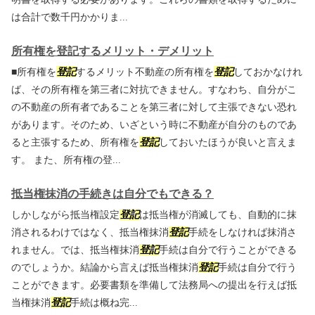
は合計で数千円かかりま...
所有権を登記するメリット・デメリット
■所有権を
登記
するメリット不動産の所有権を
登記
しておかなけれ
ば、その所有権を第三者に対抗できません。すなわち、自分がこ
の不動産の所有者であることを第三者に対して主張できない恐れ
があります。そのため、いざという時に不動産が自分のものであ
ると主張するため、所有権を
登記
しておいたほうが良いと言えま
す。 また、所有権の登...
抵当権抹消の手続きは自分でもできる？
しかしながら抵当権設定
登記
は抵当権が消滅しても、自動的に抹
消されるわけではなく、抵当権抹消
登記
手続をしなければ抹消さ
れません。では、抵当権抹消
登記
手続は自分で行うことができる
のでしょうか。結論から言えば抵当権抹消
登記
手続は自分で行う
ことができます。必要書類を準備して法務局への提出を行えば抵
当権抹消
登記
手続は概ね完...