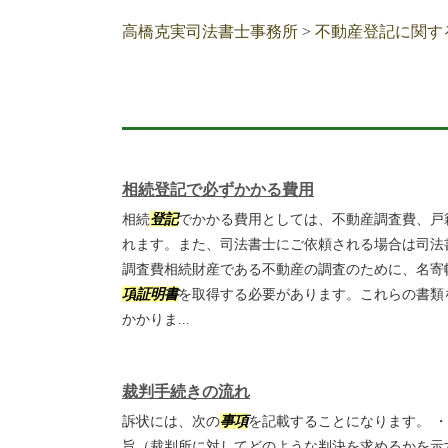
高橋克実司法書士事務所
>
不動産登記に関す
相続登記で必ずかかる費用
相続
登記
でかかる費用としては、不動産調査費、戸
れます。また、司法書士にご依頼される場合は司法
調査費相続財産である不動産の調査のために、名寄
項
証明書
を取得する必要があります。これらの書類
かかりま...
裁判手続きの流れ
訴状には、次の
事項
を記載することになります。 
旨（裁判所に対してどのような判決を求めるかを示