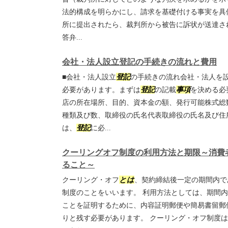
法的構成を明らかにし、請求を基礎付ける事実を具
所に提出されたら、裁判所から被告に訴状が送達さ
答弁...
会社・法人設立登記の手続きの流れと費用
■会社・法人設立
登記
の手続きの流れ会社・法人を
必要があります。まずは
登記
の記載
事項
を決める必
店の所在場所、目的、資本金の額、発行可能株式総
種類及び数、取締役の氏名代表取締役の氏名及び住
は、
登記
に必...
クーリングオフ制度の利用方法と期限～消費
ること～
クーリング・オフ
とは
、契約締結後一定の期間内で
制度のことをいいます。 利用方法としては、期間
ことを証明するために、内容証明郵便や簡易書留郵
りと残す必要があります。 クーリング・オフ制度