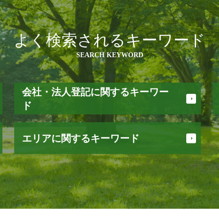
よく検索されるキーワード
SEARCH KEYWORD
会社・法人登記に関するキーワー
ド
債務整理 種類
エリアに関するキーワード
法人 解散 登記
役員変更 登記
定款 変更
安曇野市 登記
会社設立 登記
池田町 会社設立
会社 登記 費用
小谷村 相続
商号 変更 登記
白馬村 司法書士
会社 解散
松川村 司法書士