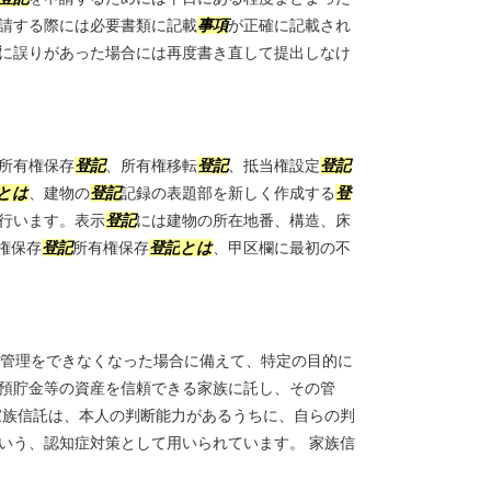
請する際には必要書類に記載
事項
が正確に記載され
に誤りがあった場合には再度書き直して提出しなけ
所有権保存
登記
、所有権移転
登記
、抵当権設定
登記
とは
、建物の
登記
記録の表題部を新しく作成する
登
行います。表示
登記
には建物の所在地番、構造、床
権保存
登記
所有権保存
登記
とは
、甲区欄に最初の不
管理をできなくなった場合に備えて、特定の目的に
預貯金等の資産を信頼できる家族に託し、その管
家族信託は、本人の判断能力があるうちに、自らの判
いう、認知症対策として用いられています。 家族信