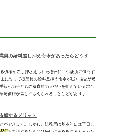
業員の給料差し押え命令があったらどうす
る債権が差し押さえられた場合に、供託所に供託す
用主に対して従業員の給料差押え命令が届く場合が考
手親への子どもの養育費の支払いを拒んでいる場合
給与債権が差し押さえられることなどがありま
依頼するメリット
とができます。しかし、法務局は基本的には平日し
登記
を申請するためには平日にある程度まとまった