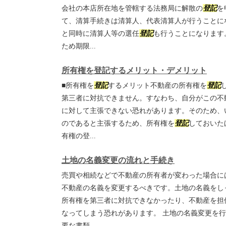
会社の本店所在地を管轄する法務局に解散の
登記
を
て、清算手続きは清算人、代表清算人が行うことに
と同時に清算人等の選任
登記
も行うことになります
ため期限...
所有権を登記するメリット・デメリット
■所有権を
登記
するメリット不動産の所有権を
登記
第三者に対抗できません。すなわち、自分がこの不
に対して主張できない恐れがあります。そのため、
のであると主張するため、所有権を
登記
しておいた
有権の登...
土地の名義変更の流れと手続き
売買や相続などで不動産の所有者が変わった場合に
不動産の名義を変更するべきです。土地の名義をし
所有権を第三者に対抗できなかったり、不動産を担
なってしまう恐れがあります。 土地の名義変更を
要な書類...