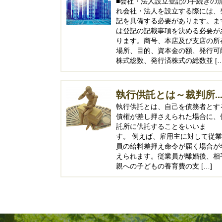
■会社・法人設立登記の手続きの
れ会社・法人を設立する際には、
記を具備する必要があります。ま
は登記の記載事項を決める必要が
ります。商号、本店及び支店の所
場所、目的、資本金の額、発行可
株式総数、発行済株式の総数並 […
執行供託とは～裁判所..
執行供託とは、自己を債務者とす
債権が差し押さえられた場合に、
託所に供託することをいいま
す。 例えば、雇用主に対して従業
員の給料差押え命令が届く場合が
えられます。従業員が離婚後、相
親への子どもの養育費の支 […]