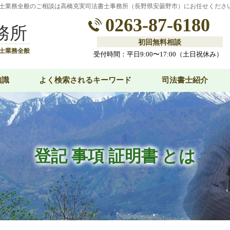
士業務全般のご相談は高橋克実司法書士事務所（長野県安曇野市）にお任せくださ
0263-87-6180
務所
初回無料相談
士業務全般
受付時間：平日9:00〜17:00（土日祝休み）
知識
よく検索されるキーワード
司法書士紹介
登記 事項 証明書 とは