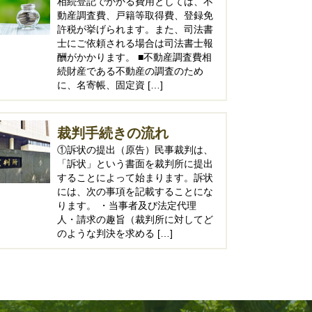
相続登記でかかる費用としては、不
動産調査費、戸籍等取得費、登録免
許税が挙げられます。また、司法書
士にご依頼される場合は司法書士報
酬がかかります。 ■不動産調査費相
続財産である不動産の調査のため
に、名寄帳、固定資 […]
裁判手続きの流れ
①訴状の提出（原告）民事裁判は、
「訴状」という書面を裁判所に提出
することによって始まります。訴状
には、次の事項を記載することにな
ります。 ・当事者及び法定代理
人・請求の趣旨（裁判所に対してど
のような判決を求める […]