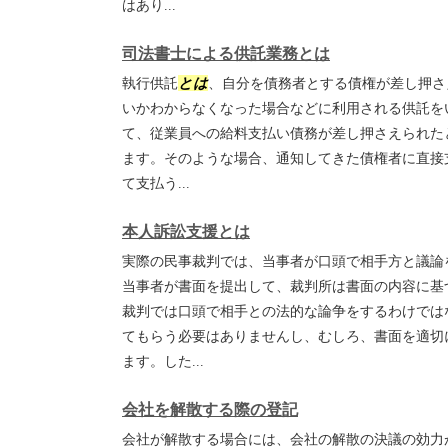
はあり...
司法書士による供託業務とは
執行供託
とは
、自分を債務者とする債権が差し押さ
いかわからなくなった場合などに利用される供託を
て、従業員への給料支払い債務が差し押さえられた
ます。そのような場合、通知してきた債権者に直接
て支払う...
本人訴訟支援とは
実際の民事裁判では、当事者が口頭で相手方と議論
当事者が書面を提出して、裁判所は書面の内容に基
裁判では口頭で相手との法的な論争をするわけでは
てもらう必要はありませんし、むしろ、書面を適切
ます。した...
会社を解散する際の登記
会社が解散する場合には、会社の解散の決議の効力