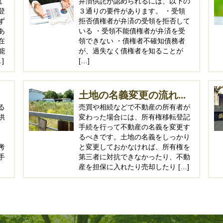
流
弁済供託が認められるには、以下の
登
３通りの要件があります。 ・受領
ず
拒否債権者が弁済の受領を拒否して
あ
いる ・受領不能債権者が弁済を受
在
領できない ・債権者不確知債務者
能
が、過失なく債権者を知ることが
]
[…]
.
土地の名義変更の流れ...
る
売買や相続などで不動産の所有者が
供
変わった場合には、所有権移転登記
手続を行って不動産の名義を変更す
るべきです。土地の名義をしっかり
考
と変更しておかなければ、所有権を
手
第三者に対抗できなかったり、不動
産を担保に入れたり売却したり […]