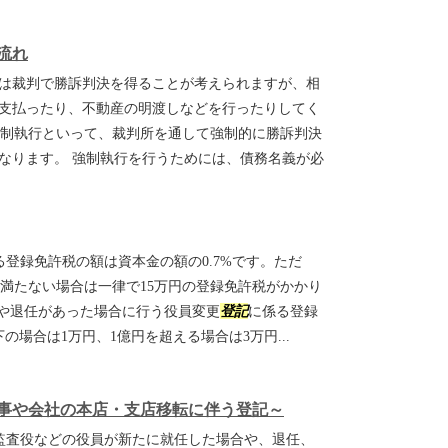
流れ
は裁判で勝訴判決を得ることが考えられますが、相
支払ったり、不動産の明渡しなどを行ったりしてく
制執行といって、裁判所を通して強制的に勝訴判決
なります。 強制執行を行うためには、債務名義が必
る登録免許税の額は資本金の額の0.7%です。ただ
円に満たない場合は一律で15万円の登録免許税がかかり
や退任があった場合に行う役員変更
登記
に係る登録
の場合は1万円、1億円を超える場合は3万円...
事や会社の本店・支店移転に伴う登記～
監査役などの役員が新たに就任した場合や、退任、