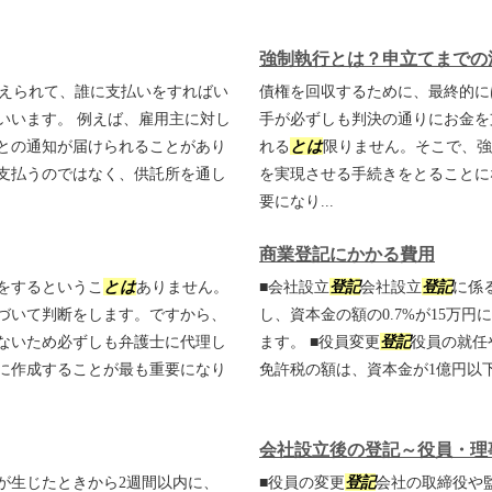
強制執行とは？申立てまでの
えられて、誰に支払いをすればい
債権を回収するために、最終的に
いいます。 例えば、雇用主に対し
手が必ずしも判決の通りにお金を
との通知が届けられることがあり
れる
とは
限りません。そこで、強
支払うのではなく、供託所を通し
を実現させる手続きをとることに
要になり...
商業登記にかかる費用
をするというこ
とは
ありません。
■会社設立
登記
会社設立
登記
に係
づいて判断をします。ですから、
し、資本金の額の0.7%が15万
ないため必ずしも弁護士に代理し
ます。 ■役員変更
登記
役員の就任
に作成することが最も重要になり
免許税の額は、資本金が1億円以下
会社設立後の登記～役員・理
が生じたときから2週間以内に、
■役員の変更
登記
会社の取締役や