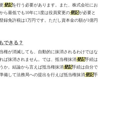
更
登記
を行う必要があります。また、株式会社にお
から最低でも10年に1度は役員変更の
登記
が必要と
登録免許税は1万円です。ただし資本金の額が1億円
もできる？
当権が消滅しても、自動的に抹消されるわけではな
れば抹消されません。では、抵当権抹消
登記
手続は
うか。結論から言えば抵当権抹消
登記
手続は自分で
準備して法務局への提出を行えば抵当権抹消
登記
手