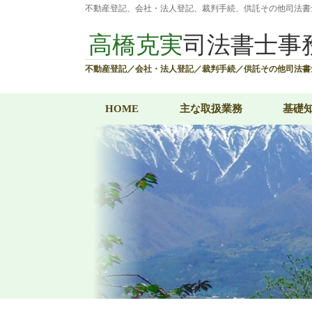
不動産登記、会社・法人登記、裁判手続、供託その他司法書
高橋克実
司法書士事
不動産登記／会社・法人登記／
裁判手続／供託その他司法書
HOME
主な取扱業務
基礎