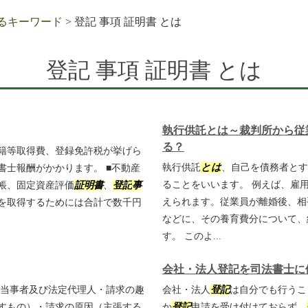
るキーワード
>
登記 事項 証明書 とは
登記 事項 証明書 とは
執行供託とは～裁判所から従
る？
籍等取得費、登録免許税が挙げら
執行供託
とは
、自己を債務者とす
書士報酬がかかります。 ■不動産
ることをいいます。 例えば、雇
帳、固定資産評価
証明書
、
登記
事
えられます。従業員が離婚後、相
を取得するためには合計で数千円
などに、その養育費分について、
す。 このよ...
会社・法人登記を司法書士に
・当事者及び法定代理人・請求の趣
会社・法人
登記
は自分でも行うこ
すもの）・請求の原因（主張する
か
登記
申請を受け付けておらず、