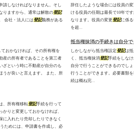
申請しなければなりません。そし
辞任したような場合には役員の変
なりますから、通常は解散の
登記
ける役員の任期は最長で10年です
。 会社・法人には
登記
義務がある
なります。役員の変更
登記
に係る
を超...
抵当権抹消の手続きは自分で
しておかなければ、その所有権を
しかしながら抵当権設定
登記
は抵
動産の所有者であることを第三者
く、抵当権抹消
登記
手続をしなけ
いざという時に不動産が自分のも
自分で行うことができるのでしょ
ほうが良いと言えます。 また、所
行うことができます。必要書類を
続は概ね完...
は、所有権移転
登記
手続を行って
っかりと変更しておかなければ、
保に入れたり売却したりできなく
行うためには、申請書を作成し、必