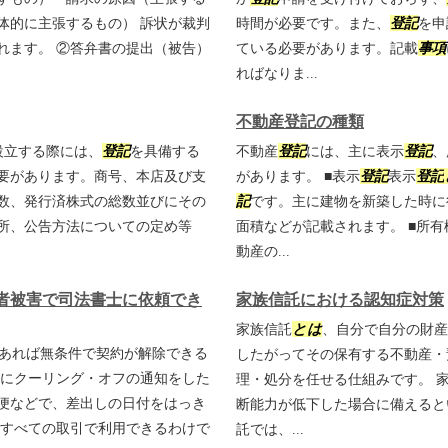
体的に主張するもの） 訴状が裁判
時間が必要です。また、
登記
を申
れます。 ②答弁書の提出（被告）
ている必要があります。記載
事項
ればなりま...
不動産登記の種類
設立する際には、
登記
を具備する
不動産
登記
には、主に表示
登記
、
要があります。商号、本店及び支
があります。 ■表示
登記
表示
登記
数、発行済株式の総数並びにその
記
です。主に建物を新築した時に
所、公告方法についての定め等
面積などが記載されます。 ■所有
動産の...
者被害で司法書士に依頼でき
家族信託における認知症対策
家族信託
とは
、自分で自分の財産
あれば無条件で契約が解除できる
したがってその保有する不動産・
内にクーリング・オフの通知をした
理・処分を任せる仕組みです。 
便などで、差出しの日付をはっき
断能力が低下した場合に備えると
はすべての取引で利用できるわけで
託では、...