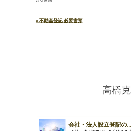
« 不動産登記 必要書類
高橋克
会社・法人設立登記の..