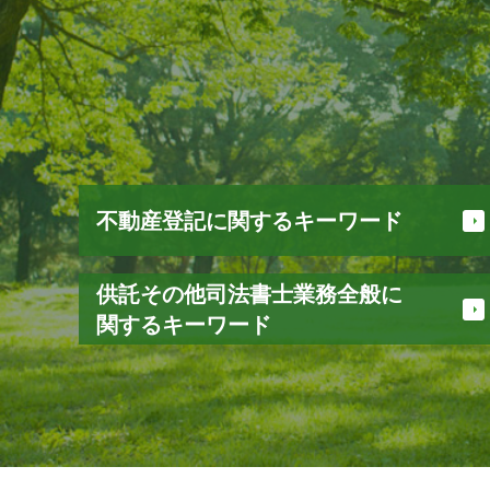
不動産登記に関するキーワード
建物 登記 種類
供託その他司法書士業務全般に
不動産 名義変更
関するキーワード
法務省 登記
登記 印鑑証明書 とは
成年後見 必要書類
不動産 登記簿
不正 請求
抵当権 設定 とは
信託 契約
不動産登記 必要書類
営業 保証金
登記 住所 変更
執行 供託