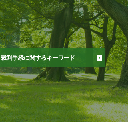
裁判手続に関するキーワード
お金 返してくれない
債権 時効
不在者財産管理人 予納金
債権 譲渡
支払督促
債権回収 方法
家賃 返済請求
家賃 滞納