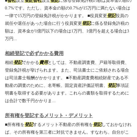
■
会社
設立
登記
会社
設立
登記
に係る登録免許税の額は資本金の額の
0.7%です。ただし、資本金の額の0.7%が15万円に満たない場合は
一律で15万円の登録免許税がかかります。 ■役員変更
登記
役員の
就任や退任があった場合に行う役員変更
登記
に係る登録免許税の
額は、資本金が1億円以下の場合は1万円、1億円を超える場合は3
万円...
相続登記で必ずかかる費用
相続
登記
でかかる
費用
としては、不動産調査費、戸籍等取得費、
登録免許税が挙げられます。また、司法書士にご依頼される場合
は司法書士報酬がかかります。 ■不動産調査費相続財産である不
動産の調査のために、名寄帳、固定資産評価証明書、
登記
事項証
明書を取得する必要があります。これらの書類を取得するために
は合計で数千円かかりま...
所有権を登記するメリット・デメリット
■所有権を
登記
するメリット不動産の所有権を
登記
しておかなけれ
ば、その所有権を第三者に対抗できません。すなわち、自分がこ