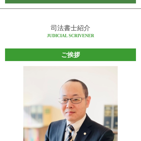
所有権保存登記
遺言 書き方
会社設立後 手続き
敷金 返還請求権
抵当権 とは
供託 手続き
役員変更 登記
松本市 会社設立
少額訴訟 費用 相手に請求
所有権移転登記 必要書類
遺言 執行者
法人 設立 届出書 書き方
白馬村 相続
担保不動産 競売 流れ
抵当権抹消 手続き
瑕疵担保 保証金
商業登記 申請書
司法書士紹介
安曇野市 相続
支払督促
新築 登記 費用
相続 登記
役員 退任 登記
小谷村 司法書士
JUDICIAL SCRIVENER
担保 競売
根抵当権 抵当権 違い
民事 信託
定款変更 登記
白馬村 登記
家賃 未払い
登記 事項 証明書 オンライン
訪問販売 クーリングオフ
株式 会社 設立 登記 申請書
白馬村 不動産登記 司法書士
強制 競売
贈与登記 必要書類
ご挨拶
営業保証金 供託所
法人 解散 登記
大北 登記
不在者財産管理人 予納金
相続 流れ
法人 登記 変更 期間
安曇野市 司法書士
債権 譲渡
信託 契約
法人 登記簿
池田町 登記
交通事故 損害賠償 計算
信託 財産
会社 登記 費用
松川村 相続
債権 回収
信託 契約書
大町市 司法書士
金銭 トラブル 相談
家族信託 銀行
小谷村 登記
家賃 滞納
信託 メリット
大町市 登記
家賃滞納 裁判
成年後見人 費用
松本市 不動産登記 司法書士
相続 範囲
長野県 不動産登記 司法書士
相続 放棄
安曇野市 不動産登記 司法書士
成年後見 必要書類
大町市 不動産登記 司法書士
安曇野市 会社設立