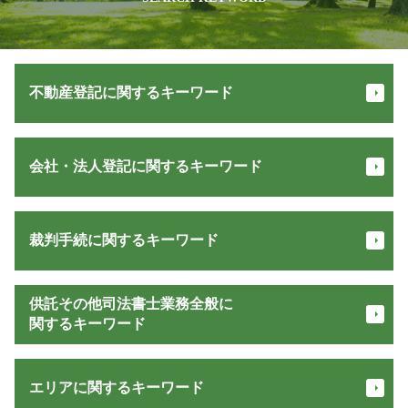
不動産登記に関するキーワード
不動産 登記 費用
会社・法人登記に関するキーワード
抵当権 解除
抵当権 抹消 手続き 費用
家 名義変更
一般社団法人 設立 必要書類
相続登記 必要書類
裁判手続に関するキーワード
登記 オンライン
抵当権設定 登記
会社 設立 登記
法務省 登記
資本金 変更
交通事故 損害賠償
抵当権 抹消 手続き
供託その他司法書士業務全般に
合同会社設立 流れ
少額訴訟 流れ
不動産相続登記 義務化
関するキーワード
合同 会社 株式 違い
債権 時効
マンション 登記 費用
会社 設立 代行
家賃 返済請求
所有権 保存
相続 種類
会社設立 法務局
債権回収 方法
エリアに関するキーワード
登記 住所 変更
不正 請求
定款 目的
民事 差し押さえ