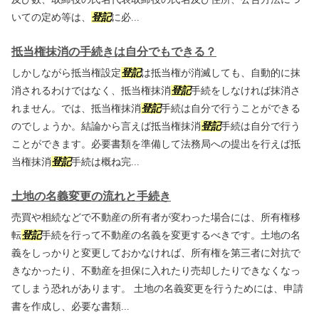
いての定め等は、
登記
に必...
抵当権抹消の手続きは自分でもできる？
しかしながら抵当権設定
登記
は抵当権が消滅しても、自動的に抹
消されるわけではなく、抵当権抹消
登記
手続をしなければ抹消さ
れません。では、抵当権抹消
登記
手続は自分で行うことができる
のでしょうか。結論から言えば抵当権抹消
登記
手続は自分で行う
ことができます。必要書類を準備して法務局への提出を行えば抵
当権抹消
登記
手続は概ね完...
土地の名義変更の流れと手続き
売買や相続などで不動産の所有者が変わった場合には、所有権移
転
登記
手続を行って不動産の名義を変更するべきです。土地の名
義をしっかりと変更しておかなければ、所有権を第三者に対抗で
きなかったり、不動産を担保に入れたり売却したりできなくなっ
てしまう恐れがあります。 土地の名義変更を行うためには、申請
書を作成し、必要な書類...