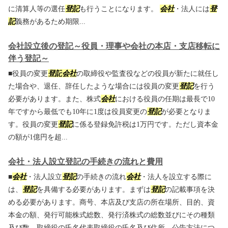
に清算人等の選任
登記
も行うことになります。
会社
・法人には
登
記
義務があるため期限...
会社設立後の登記～役員・理事や会社の本店・支店移転に
伴う登記～
■役員の変更
登記
会社
の取締役や監査役などの役員が新たに就任し
た場合や、退任、辞任したような場合には役員の変更
登記
を行う
必要があります。また、株式
会社
における役員の任期は最長で10
年ですから最低でも10年に1度は役員変更の
登記
が必要となりま
す。役員の変更
登記
に係る登録免許税は1万円です。ただし資本金
の額が1億円を超...
会社・法人設立登記の手続きの流れと費用
■
会社
・法人設立
登記
の手続きの流れ
会社
・法人を設立する際に
は、
登記
を具備する必要があります。まずは
登記
の記載事項を決
める必要があります。商号、本店及び支店の所在場所、目的、資
本金の額、発行可能株式総数、発行済株式の総数並びにその種類
及び数、取締役の氏名代表取締役の氏名及び住所、公告方法につ