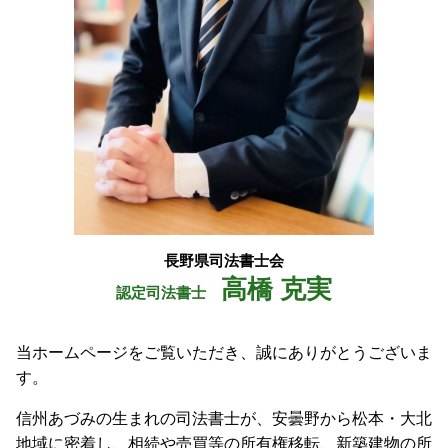
池田町 会社設立
大町市 相続
長野県司法書士会
高橋 克実
認定司法書士
当ホームページをご覧いただき、誠にありがとうございま
す。
信州あづみの生まれの司法書士が、安曇野から松本・大北
地域に密着し、相続や売買等の所有権移転、新築建物の所