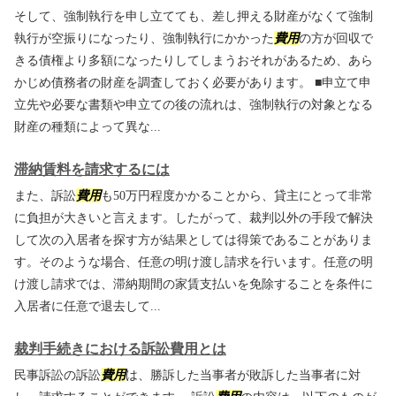
そして、強制執行を申し立てても、差し押える財産がなくて強制
執行が空振りになったり、強制執行にかかった
費用
の方が回収で
きる債権より多額になったりしてしまうおそれがあるため、あら
かじめ債務者の財産を調査しておく必要があります。 ■申立て申
立先や必要な書類や申立ての後の流れは、強制執行の対象となる
財産の種類によって異な...
滞納賃料を請求するには
また、訴訟
費用
も50万円程度かかることから、貸主にとって非常
に負担が大きいと言えます。したがって、裁判以外の手段で解決
して次の入居者を探す方が結果としては得策であることがありま
す。そのような場合、任意の明け渡し請求を行います。任意の明
け渡し請求では、滞納期間の家賃支払いを免除することを条件に
入居者に任意で退去して...
裁判手続きにおける訴訟費用とは
民事訴訟の訴訟
費用
は、勝訴した当事者が敗訴した当事者に対