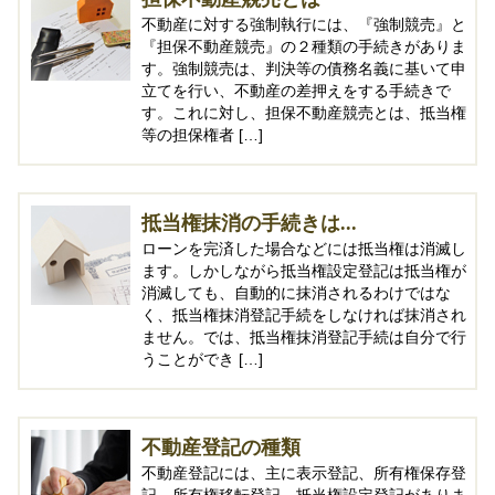
不動産に対する強制執行には、『強制競売』と
『担保不動産競売』の２種類の手続きがありま
す。強制競売は、判決等の債務名義に基いて申
立てを行い、不動産の差押えをする手続きで
す。これに対し、担保不動産競売とは、抵当権
等の担保権者 […]
抵当権抹消の手続きは...
ローンを完済した場合などには抵当権は消滅し
ます。しかしながら抵当権設定登記は抵当権が
消滅しても、自動的に抹消されるわけではな
く、抵当権抹消登記手続をしなければ抹消され
ません。では、抵当権抹消登記手続は自分で行
うことができ […]
不動産登記の種類
不動産登記には、主に表示登記、所有権保存登