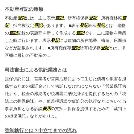
不動産登記の種類
不動産
登記
には、主に表示
登記
、所有権保存
登記
、所有権移転
登
記
、抵当権設定
登記
があります。 ■表示
登記
表示
登記
とは、建物
の
登記
記録の表題部を新しく作成する
登記
です。主に建物を新築
した時に行います。表示
登記
には建物の所在地番、構造、床面積
などが記載されます。 ■所有権保存
登記
所有権保存
登記
とは、甲
区欄に最初の不動産の...
司法書士による供託業務とは
担保供託には、営業者が営業活動によって生じた債務や損害を担
保するための保証金として供託しなければならない「営業保証供
託」や、税金の滞納者が税務署に納税担保を提供するための「税
法上の担保供託」や、仮差押訴訟や仮処分の執行などにおいて当
事者負担となる訴訟
費用
の支払い担保を提供するための「裁判上
の担保供託」などがありま...
強制執行とは？申立てまでの流れ