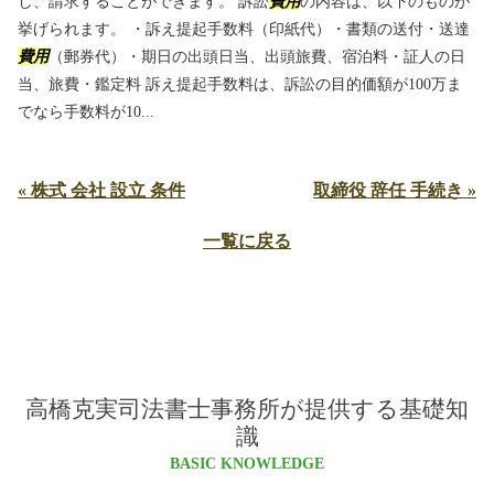
し、請求することができます。 訴訟
費用
の内容は、以下のものが
挙げられます。 ・訴え提起手数料（印紙代）・書類の送付・送達
費用
（郵券代）・期日の出頭日当、出頭旅費、宿泊料・証人の日
当、旅費・鑑定料 訴え提起手数料は、訴訟の目的価額が100万ま
でなら手数料が10...
« 株式 会社 設立 条件
取締役 辞任 手続き »
一覧に戻る
高橋克実司法書士事務所が提供する基礎知
識
BASIC KNOWLEDGE