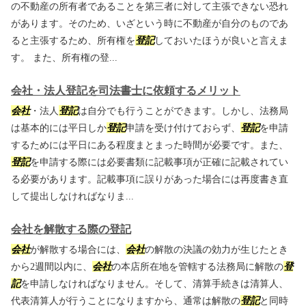
の不動産の所有者であることを第三者に対して主張できない恐れ
があります。そのため、いざという時に不動産が自分のものであ
ると主張するため、所有権を
登記
しておいたほうが良いと言えま
す。 また、所有権の登...
会社・法人登記を司法書士に依頼するメリット
会社
・法人
登記
は自分でも行うことができます。しかし、法務局
は基本的には平日しか
登記
申請を受け付けておらず、
登記
を申請
するためには平日にある程度まとまった時間が必要です。また、
登記
を申請する際には必要書類に記載事項が正確に記載されてい
る必要があります。記載事項に誤りがあった場合には再度書き直
して提出しなければなりま...
会社を解散する際の登記
会社
が解散する場合には、
会社
の解散の決議の効力が生じたとき
から2週間以内に、
会社
の本店所在地を管轄する法務局に解散の
登
記
を申請しなければなりません。そして、清算手続きは清算人、
代表清算人が行うことになりますから、通常は解散の
登記
と同時