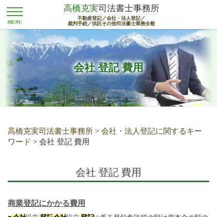
高橋克実
司法書士事務所
不動産登記／会社・法人登記／
裁判手続／供託その他司法書士業務全般
会社 登記 費用
高橋克実司法書士事務所
>
会社・法人登記に関するキー
ワード
>
会社 登記 費用
会社 登記 費用
商業登記にかかる費用