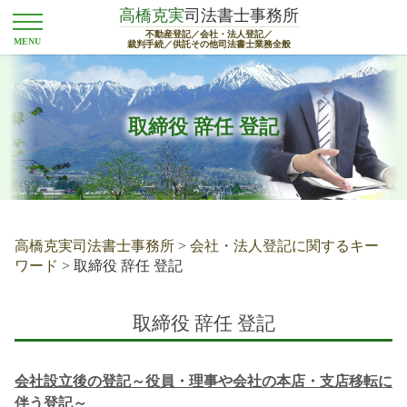
高橋克実
司法書士事務所
不動産登記／会社・法人登記／
裁判手続／供託その他司法書士業務全般
取締役 辞任 登記
高橋克実司法書士事務所
>
会社・法人登記に関するキー
ワード
>
取締役 辞任 登記
取締役 辞任 登記
会社設立後の登記～役員・理事や会社の本店・支店移転に
伴う登記～