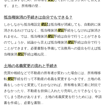
す。 また、所有権の登...
抵当権抹消の手続きは自分でもできる？
しかしながら抵当権設定
登記
は抵当権が消滅しても、自動的に抹
消されるわけではなく、抵当権抹消
登記
手続をしなければ抹消さ
れません。では、抵当権抹消
登記
手続は自分で行うことができる
のでしょうか。結論から言えば抵当権抹消
登記
手続は自分で行う
ことができます。必要書類を準備して法務局への提出を行えば抵
当権抹消
登記
手続は概ね完...
土地の名義変更の流れと手続き
売買や相続などで不動産の所有者が変わった場合には、所有権移
転
登記
手続を行って不動産の名義を変更するべきです。土地の名
義をしっかりと変更しておかなければ、所有権を第三者に対抗で
きなかったり、不動産を担保に入れたり売却したりできなくなっ
てしまう恐れがあります。 土地の名義変更を行うためには、申請
書を作成し、必要な書類...