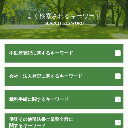
よく検索されるキーワード
SEARCH KEYWORD
不動産登記に関するキーワード
贈与登記 必要書類
会社・法人登記に関するキーワード
抵当権 抹消 手続き 費用
不動産登記 必要書類
所有権 保存
定款 認証 必要書類
贈与 登記
裁判手続に関するキーワード
会社 設立 方法
不動産登記 住所変更
株式会社 登記
土地 名義変更
株式 会社 設立
少額訴訟 証拠がない
所有権保存登記
供託その他司法書士業務全般に
役員 重任 登記
家賃 未払い
マンション 登記 費用
関するキーワード
合同会社設立 流れ