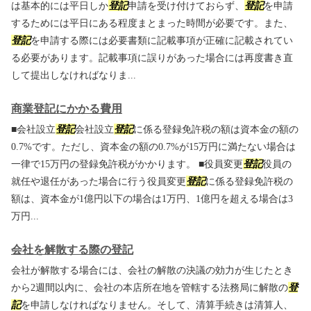
は基本的には平日しか
登記
申請を受け付けておらず、
登記
を申請
するためには平日にある程度まとまった時間が必要です。また、
登記
を申請する際には必要書類に記載事項が正確に記載されてい
る必要があります。記載事項に誤りがあった場合には再度書き直
して提出しなければなりま...
商業登記にかかる費用
■会社設立
登記
会社設立
登記
に係る登録免許税の額は資本金の額の
0.7%です。ただし、資本金の額の0.7%が15万円に満たない場合は
一律で15万円の登録免許税がかかります。 ■役員変更
登記
役員の
就任や退任があった場合に行う役員変更
登記
に係る登録免許税の
額は、資本金が1億円以下の場合は1万円、1億円を超える場合は3
万円...
会社を解散する際の登記
会社が解散する場合には、会社の解散の決議の効力が生じたとき
から2週間以内に、会社の本店所在地を管轄する法務局に解散の
登
記
を申請しなければなりません。そして、清算手続きは清算人、