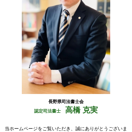
成年後見 必要書類
大町市 司法書士
営業保証金
安曇野市 会社設立
弁済 供託
大町市 会社設立
白馬村 相続
松川村 相続
塩尻市 相続
長野県司法書士会
高橋 克実
認定司法書士
当ホームページをご覧いただき、誠にありがとうございま