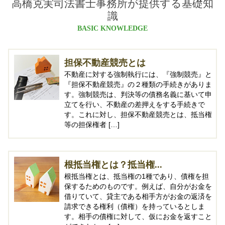
高橋克実司法書士事務所が提供する基礎知
識
BASIC KNOWLEDGE
担保不動産競売とは
不動産に対する強制執行には、『強制競売』と
『担保不動産競売』の２種類の手続きがありま
す。強制競売は、判決等の債務名義に基いて申
立てを行い、不動産の差押えをする手続きで
す。これに対し、担保不動産競売とは、抵当権
等の担保権者 […]
根抵当権とは？抵当権...
根抵当権とは、抵当権の1種であり、債権を担
保するためのものです。例えば、自分がお金を
借りていて、貸主である相手方がお金の返済を
請求できる権利（債権）を持っているとしま
す。相手の債権に対して、仮にお金を返すこと