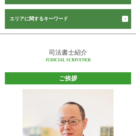
少額訴訟 費用 相手に請求
相続人 申告 登記
商号 変更 登記
債権回収 代行
登記 印鑑証明書 とは
執行 供託
会社設立後 手続き
債権 時効
エリアに関するキーワード
抵当権 とは
瑕疵担保 保証金
株式 会社 設立 登記 申請書
交通事故 損害賠償
不動産 名義変更
営業 保証金
会社 登記 費用
担保 競売
抵当権 抹消 手続き
不正 請求
法人 登記費用
白馬村 登記
立ち退き 交渉
譲渡 費用
遺言 書き方
会社 設立 代行
松本市 司法書士
強制 競売
抵当権抹消 手続き
信託 メリット
株式 会社 設立 条件
司法書士紹介
大町市 不動産登記 司法書士
家賃滞納 裁判
配偶者居住権 登記
相続 範囲
株式会社 設立 メリット
松本市 登記
JUDICIAL SCRIVENER
交通事故 損害賠償 計算
登記 事項 証明書 とは
信託 口座
本店移転 登記 費用
小谷村 会社設立
家賃 返済請求
所有権移転登記 必要書類
マルチ商法 犯罪
目的 登記
安曇野市 司法書士
債権回収 方法
表題登記 とは
ご挨拶
供託 手続き
会社設立 法務局
白馬村 司法書士
債権 譲渡
遺言 信託
商業登記 申請書
安曇野市 不動産登記 司法書士
家賃滞納 督促
営業保証金 供託所
会社 設立 届出
塩尻市 不動産登記 司法書士
少額訴訟 流れ
信託 財産
会社設立 手続き
長野県 会社設立
支払督促
信託 契約
池田町 会社設立
お金 返してくれない
特定 遺贈
松本市 相続
不在者財産管理人 予納金
家族信託 デメリット
大北 登記
民事 差し押さえ
住宅 販売 瑕疵 担保 保証金
大町市 相続