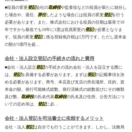
■役員の変更
登記
会社の
取締役
や監査役などの役員が新たに就任し
た場合や、退任、
辞任
したような場合には役員の変更
登記
を行う
必要があります。また、株式会社における役員の任期は最長で10
年ですから最低でも10年に1度は役員変更の
登記
が必要となりま
す。役員の変更
登記
に係る登録免許税は1万円です。ただし資本金
の額が1億円を超...
会社・法人設立登記の手続きの流れと費用
■会社・法人設立
登記
の手続きの流れ会社・法人を設立する際に
は、
登記
を具備する必要があります。まずは
登記
の記載事項を決
める必要があります。商号、本店及び支店の所在場所、目的、資
本金の額、発行可能株式総数、発行済株式の総数並びにその種類
及び数、
取締役
の氏名代表
取締役
の氏名及び住所、公告方法につ
いての定め等は、
登記
に必...
会社・法人登記を司法書士に依頼するメリット
会社・法人
登記
は自分でも行うことができます。しかし、法務局