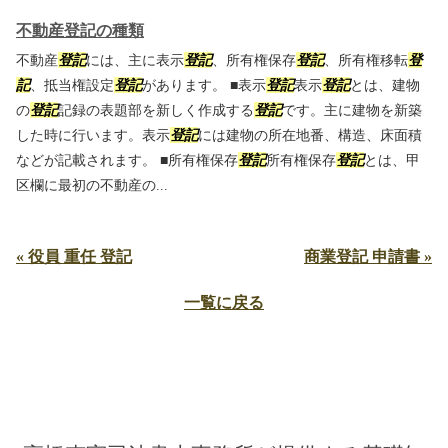
不動産登記の種類
不動産
登記
には、主に表示
登記
、所有権保存
登記
、所有権移転
登
記
、抵当権設定
登記
があります。 ■表示
登記
表示
登記
とは、建物
の
登記
記録の表題部を新しく作成する
登記
です。主に建物を新築
した時に行います。表示
登記
には建物の所在地番、構造、床面積
などが記載されます。 ■所有権保存
登記
所有権保存
登記
とは、甲
区欄に最初の不動産の...
« 役員 重任 登記
商業登記 申請書 »
一覧に戻る