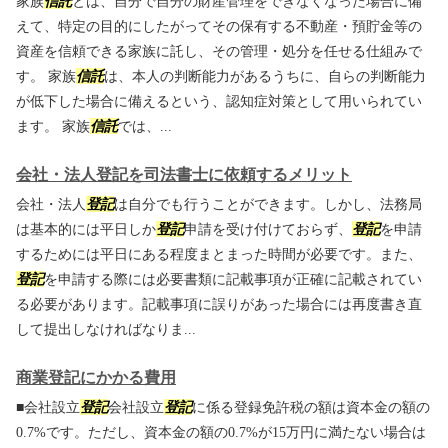
家族
信託
とは、自分で自分の財産管理をできなくなった場合に備
えて、特定の目的にしたがってその保有する不動産・預貯金等の
資産を信頼できる家族に託し、その管理・処分を任せる仕組みで
す。 家族
信託
は、本人の判断能力があるうちに、自らの判断能力
が低下した場合に備えるという、認知症対策として用いられてい
ます。 家族
信託
では、...
会社・法人登記を司法書士に依頼するメリット
会社・法人
登記
は自分でも行うことができます。しかし、法務局
は基本的には平日しか
登記
申請を受け付けておらず、
登記
を申請
するためには平日にある程度まとまった時間が必要です。また、
登記
を申請する際には必要書類に記載事項が正確に記載されてい
る必要があります。記載事項に誤りがあった場合には再度書き直
して提出しなければなりま...
商業登記にかかる費用
■会社設立
登記
会社設立
登記
に係る登録免許税の額は資本金の額の
0.7%です。ただし、資本金の額の0.7%が15万円に満たない場合は