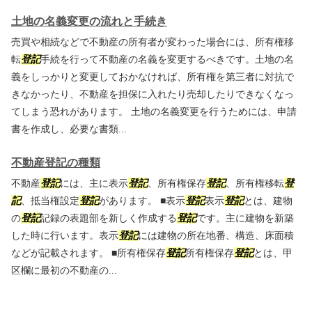
土地の名義変更の流れと手続き
売買や相続などで不動産の所有者が変わった場合には、所有権移
転
登記
手続を行って不動産の名義を変更するべきです。土地の名
義をしっかりと変更しておかなければ、所有権を第三者に対抗で
きなかったり、不動産を担保に入れたり売却したりできなくなっ
てしまう恐れがあります。 土地の名義変更を行うためには、申請
書を作成し、必要な書類...
不動産登記の種類
不動産
登記
には、主に表示
登記
、所有権保存
登記
、所有権移転
登
記
、抵当権設定
登記
があります。 ■表示
登記
表示
登記
とは、建物
の
登記
記録の表題部を新しく作成する
登記
です。主に建物を新築
した時に行います。表示
登記
には建物の所在地番、構造、床面積
などが記載されます。 ■所有権保存
登記
所有権保存
登記
とは、甲
区欄に最初の不動産の...