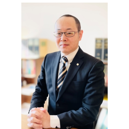
株券 不発行 登記
松本市 司法書士
強制執行 差し押さえ
家族信託 銀行
法人 解散 登記
安曇野市 会社設立
家賃 未払い
信託 契約
設立 登記 申請書
白馬村 司法書士
債権回収 会社
営業保証金
大町市 登記
金銭 トラブル 相談
不正 請求
塩尻市 会社設立
債権回収 方法
遺言 書き方
塩尻市 相続
債権回収 代行
信託 メリット
小谷村 登記
営業保証金 供託所
安曇野市 司法書士
家族信託 デメリット
松川村 不動産登記 司法書士
供託 オンライン
大町市 不動産登記 司法書士
松本市 登記
白馬村 相続
池田町 不動産登記 司法書士