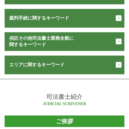
法務省 登記
表題 登記 費用
本店移転 登記 費用
不動産登記 必要書類
裁判手続に関するキーワード
商業 登記 閲覧
家 名義変更
法人 登記
抵当権解除証書 とは
会社 登記 必要書類
お金 返してくれない
建物 保存 登記
供託その他司法書士業務全般に
法人 登記費用
支払督促
所有権 保存
関するキーワード
合同会社 登記
少額訴訟 流れ
根抵当権 抵当権 違い
会社設立 必要書類
家賃 滞納
建物 登記 種類
宅建 営業 保証金
合同会社設立 流れ
交通事故 損害賠償
エリアに関するキーワード
贈与 登記
信託 登記
会社 設立 登記
強制 競売
登記 名義人
相続 範囲
法務局 法人登記
担保不動産 競売 流れ
所有権保存登記
訪問販売 クーリングオフ
法人 登記 住所変更
大町市 相続
不在者財産管理人 予納金
不動産 名義変更
民事 信託
債務整理 費用
白馬村 登記
債権 時効
登記 事項 証明書 オンライン
瑕疵担保 保証金
合同 会社 株式 違い
司法書士紹介
小谷村 相続
少額訴訟 訴状
不動産登記 住所変更
住宅 販売 瑕疵 担保 保証金
登記 オンライン
小谷村 司法書士
JUDICIAL SCRIVENER
少額訴訟 費用 相手に請求
先取特権 登記
相続 登記
定款変更 登記
安曇野市 相続
家賃滞納 督促
所有権移転登記 必要書類
悪徳商法 種類
会社 登記 費用
大町市 司法書士
担保 競売
抵当権設定 登記
ご挨拶
マルチ商法 犯罪
会社 登記 住所変更
安曇野市 登記
立ち退き 交渉
家賃 供託