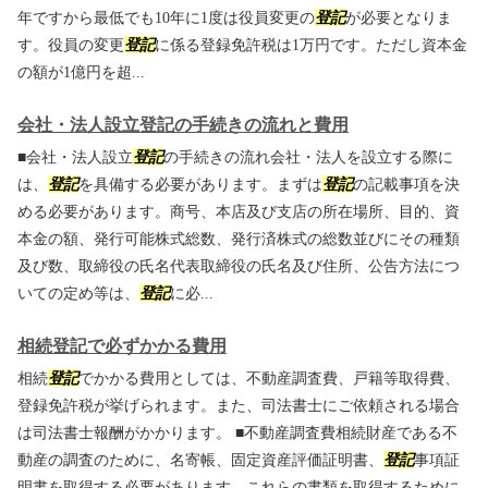
年ですから最低でも10年に1度は役員変更の
登記
が必要となりま
す。役員の変更
登記
に係る登録免許税は1万円です。ただし資本金
の額が1億円を超...
会社・法人設立登記の手続きの流れと費用
■会社・法人設立
登記
の手続きの流れ会社・法人を設立する際に
は、
登記
を具備する必要があります。まずは
登記
の記載事項を決
める必要があります。商号、本店及び支店の所在場所、目的、資
本金の額、発行可能株式総数、発行済株式の総数並びにその種類
及び数、取締役の氏名代表取締役の氏名及び住所、公告方法につ
いての定め等は、
登記
に必...
相続登記で必ずかかる費用
相続
登記
でかかる費用としては、不動産調査費、戸籍等取得費、
登録免許税が挙げられます。また、司法書士にご依頼される場合
は司法書士報酬がかかります。 ■不動産調査費相続財産である不
動産の調査のために、名寄帳、固定資産評価証明書、
登記
事項証
明書を取得する必要があります。これらの書類を取得するために