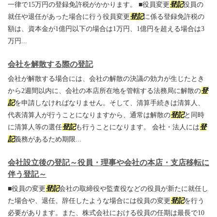
一律で15万円の登録免許税がかかります。 ■役員変更
登記
役員の
就任や退任があった場合に行う役員変更
登記
に係る登録免許税の
額は、資本金が1億円以下の場合は1万円、1億円を超える場合は3
万円...
会社を解散する際の登記
会社が解散する場合には、会社の解散の決議の効力が生じたとき
から2週間以内に、会社の本店所在地を管轄する法務局に解散の
登
記
を申請しなければなりません。そして、清算手続きは清算人、
代表清算人が行うことになりますから、通常は解散の
登記
と同時
に清算人等の選任
登記
も行うことになります。 会社・法人には
登
記
義務があるため期限...
会社設立後の登記～役員・理事や会社の本店・支店移転に
伴う登記～
■役員の変更
登記
会社の取締役や監査役などの役員が新たに就任し
た場合や、退任、辞任したような場合には役員の変更
登記
を行う
必要があります。また、株式会社における役員の任期は最長で10