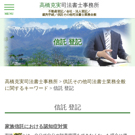
高橋克実
司法書士事務所
不動産登記／会社・法人登記／
裁判手続／供託その他司法書士業務全般
信託 登記
高橋克実司法書士事務所
>
供託その他司法書士業務全般
に関するキーワード
>
信託 登記
信託 登記
家族信託における認知症対策