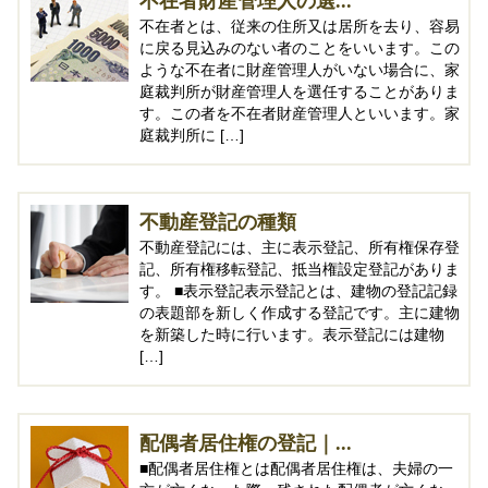
不在者財産管理人の選...
不在者とは、従来の住所又は居所を去り、容易
に戻る見込みのない者のことをいいます。この
ような不在者に財産管理人がいない場合に、家
庭裁判所が財産管理人を選任することがありま
す。この者を不在者財産管理人といいます。家
庭裁判所に […]
不動産登記の種類
不動産登記には、主に表示登記、所有権保存登
記、所有権移転登記、抵当権設定登記がありま
す。 ■表示登記表示登記とは、建物の登記記録
の表題部を新しく作成する登記です。主に建物
を新築した時に行います。表示登記には建物
[…]
配偶者居住権の登記｜...
■配偶者居住権とは配偶者居住権は、夫婦の一