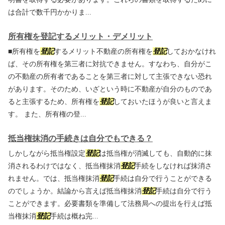
は合計で数千円かかりま...
所有権を登記するメリット・デメリット
■所有権を
登記
するメリット不動産の所有権を
登記
しておかなけれ
ば、その所有権を第三者に対抗できません。すなわち、自分がこ
の不動産の所有者であることを第三者に対して主張できない恐れ
があります。そのため、いざという時に不動産が自分のものであ
ると主張するため、所有権を
登記
しておいたほうが良いと言えま
す。 また、所有権の登...
抵当権抹消の手続きは自分でもできる？
しかしながら抵当権設定
登記
は抵当権が消滅しても、自動的に抹
消されるわけではなく、抵当権抹消
登記
手続をしなければ抹消さ
れません。では、抵当権抹消
登記
手続は自分で行うことができる
のでしょうか。結論から言えば抵当権抹消
登記
手続は自分で行う
ことができます。必要書類を準備して法務局への提出を行えば抵
当権抹消
登記
手続は概ね完...