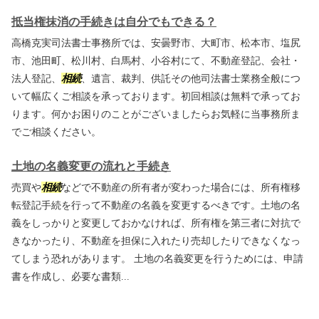
抵当権抹消の手続きは自分でもできる？
高橋克実司法書士事務所では、安曇野市、大町市、松本市、塩尻
市、池田町、松川村、白馬村、小谷村にて、不動産登記、会社・
法人登記、
相続
、遺言、裁判、供託その他司法書士業務全般につ
いて幅広くご相談を承っております。初回相談は無料で承ってお
ります。何かお困りのことがございましたらお気軽に当事務所ま
でご相談ください。
土地の名義変更の流れと手続き
売買や
相続
などで不動産の所有者が変わった場合には、所有権移
転登記手続を行って不動産の名義を変更するべきです。土地の名
義をしっかりと変更しておかなければ、所有権を第三者に対抗で
きなかったり、不動産を担保に入れたり売却したりできなくなっ
てしまう恐れがあります。 土地の名義変更を行うためには、申請
書を作成し、必要な書類...