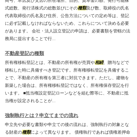
商号、本店及び支店の所在場所、目的、資本金の額、発行可能株
式総数、発行済株式の総数並びにその
種類
及び数、取締役の氏名
代表取締役の氏名及び住所、公告方法についての定め等は、登記
に必ず記載しなければならないため、これらについて決める必要
があります。 会社・法人設立登記の申請は、必要書類を管轄の法
務局に提出することで行...
不動産登記の種類
所有権移転登記とは、不動産の所有権が売買や
相続
、贈与などで
移転した時に具備すべき登記です。所有権移転登記を具備するこ
とで、不動産の所有権を第三者に対抗できます。ただし、建物を
新築した場合は、所有権移転登記ではなく、所有権保存登記を行
います。 ■抵当権設定登記ローンなどを組む際等に、不動産に抵
当権が設定されることが...
強制執行とは？申立てまでの流れ
申立先や必要な書類や申立ての後の流れは、強制執行の対象とな
る財産の
種類
によって異なります。 債権執行であれば債権差押命