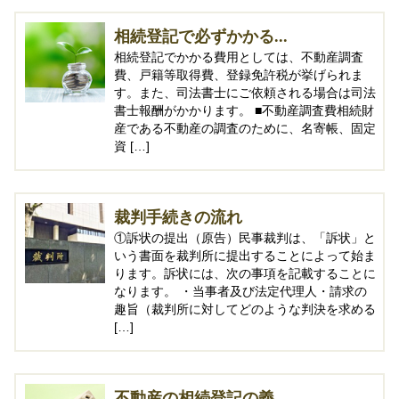
相続登記で必ずかかる...
相続登記でかかる費用としては、不動産調査
費、戸籍等取得費、登録免許税が挙げられま
す。また、司法書士にご依頼される場合は司法
書士報酬がかかります。 ■不動産調査費相続財
産である不動産の調査のために、名寄帳、固定
資 […]
裁判手続きの流れ
①訴状の提出（原告）民事裁判は、「訴状」と
いう書面を裁判所に提出することによって始ま
ります。訴状には、次の事項を記載することに
なります。 ・当事者及び法定代理人・請求の
趣旨（裁判所に対してどのような判決を求める
[…]
不動産の相続登記の義...