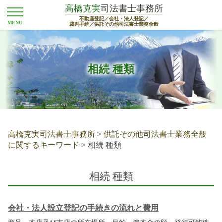
高橋克実
司法書士事務所
不動産登記／会社・法人登記／
裁判手続／供託その他司法書士業務全般
相続 種類
高橋克実司法書士事務所
>
供託その他司法書士業務全般
に関するキーワード
>
相続 種類
相続 種類
会社・法人設立登記の手続きの流れと費用