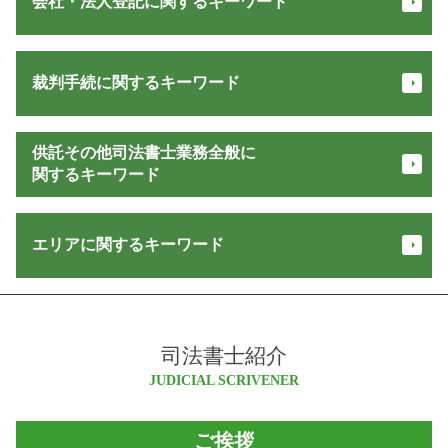
会社・法人登記に関するキーワード
建物 登記 種類
新築 登記 費用
表題 登記 費用
会社設立 流れ
所有権移転登記 必要書類
裁判手続に関するキーワード
合同 会社 設立 登記 申請書
相続登記 必要書類
株式会社 設立 流れ
表題登記 とは
定款 認証 必要書類
お金 返してくれない
抵当権 抹消 登記
供託その他司法書士業務全般に
会社設立 期間
少額訴訟 証拠がない
登記 印鑑証明書 とは
関するキーワード
役員 重任 登記
交通事故 損害賠償 計算
不動産登記 住所変更
法人登記 住所変更
家賃 返済請求
抵当権解除証書 とは
信託 財産
会社 登記 住所変更
民事 差し押さえ
エリアに関するキーワード
不動産 登記簿
家族信託 銀行
株式 会社 設立 登記 申請書
債権回収 代行
抵当権 抹消 手続き 費用
自己 信託
法務局 法人登記
交通事故 損害賠償
不動産 売買 登記 費用
家族信託 デメリット
会社 登記 費用
白馬村 会社設立
少額訴訟 訴状
抵当権 解除
供託 オンライン
法人 設立 届出書 書き方
松本市 不動産登記 司法書士
金銭 トラブル
登記簿謄本 とは
相続 放棄
商業 登記 閲覧
司法書士紹介
松川村 会社設立
不在者財産管理人 予納金
不動産相続登記 義務化
営業保証金 供託所
会社 解散
塩尻市 不動産登記 司法書士
JUDICIAL SCRIVENER
交通事故 慰謝料 計算
登記 名義人
信託 口座
会社設立 必要書類
大北 司法書士
支払督促
配偶者居住権 登記
信託 契約書
個人事業主 登記
大町市 会社設立
立ち退き 交渉
不動産登記 必要書類
ご挨拶
不正 請求
株式 会社 設立