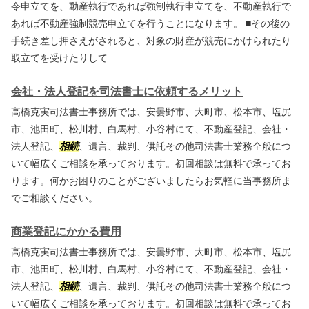
令申立てを、動産執行であれば強制執行申立てを、不動産執行で
あれば不動産強制競売申立てを行うことになります。 ■その後の
手続き差し押さえがされると、対象の財産が競売にかけられたり
取立てを受けたりして...
会社・法人登記を司法書士に依頼するメリット
高橋克実司法書士事務所では、安曇野市、大町市、松本市、塩尻
市、池田町、松川村、白馬村、小谷村にて、不動産登記、会社・
法人登記、
相続
、遺言、裁判、供託その他司法書士業務全般につ
いて幅広くご相談を承っております。初回相談は無料で承ってお
ります。何かお困りのことがございましたらお気軽に当事務所ま
でご相談ください。
商業登記にかかる費用
高橋克実司法書士事務所では、安曇野市、大町市、松本市、塩尻
市、池田町、松川村、白馬村、小谷村にて、不動産登記、会社・
法人登記、
相続
、遺言、裁判、供託その他司法書士業務全般につ
いて幅広くご相談を承っております。初回相談は無料で承ってお