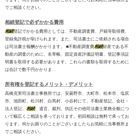
でご相談ください。
相続登記で必ずかかる費用
相続
登記でかかる費用としては、不動産調査費、戸籍等取得費、
登録免許税が挙げられます。また、司法書士にご依頼される場合
は司法書士報酬がかかります。 ■不動産調査費
相続
財産である不
動産の調査のために、名寄帳、固定資産評価証明書、登記事項証
明書を取得する必要があります。これらの書類を取得するために
は合計で数千円かかりま...
所有権を登記するメリット・デメリット
高橋克実司法書士事務所では、安曇野市、大町市、松本市、塩尻
市、池田町、松川村、白馬村、小谷村にて、不動産登記、会社・
法人登記、
相続
、遺言、裁判、供託その他司法書士業務全般につ
いて幅広くご相談を承っております。初回相談は無料で承ってお
ります。何かお困りのことがございましたらお気軽に当事務所ま
でご相談ください。