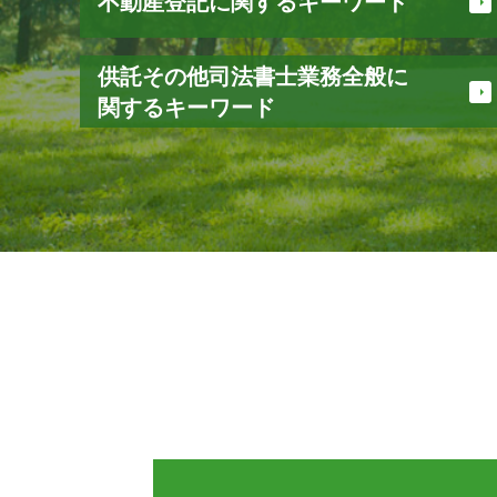
不動産登記に関するキーワード
贈与登記 必要書類
供託その他司法書士業務全般に
所有権移転登記 とは
関するキーワード
登記 事項 証明書 とは
抵当権 設定 とは
不正 請求
土地 名義変更
弁済 供託
抵当権 抹消 手続き 費用
自己 信託
不動産登記 住所変更
成年後見人 費用
抵当権 抹消 手続き
宅建 営業 保証金
登記簿謄本 とは
信託 契約書
法務省 登記
住宅 販売 瑕疵 担保 保証金
不動産登記
民事 信託
不動産登記 相続
成年後見 必要書類
登記 印鑑証明書 とは
瑕疵担保 保証金
登記 事項 証明書 オンライン
供託 手続き
マンション 登記 費用
信託 財産
所有権移転登記 必要書類
相続 登記
表題登記 とは