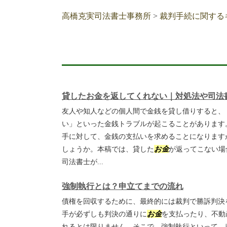
高橋克実司法書士事務所
>
裁判手続に関する
貸したお金を返してくれない｜対処法や司法
友人や知人などの個人間で金銭を貸し借りすると、
い」といった金銭トラブルが起こることがあります
手に対して、金銭の支払いを求めることになります
しょうか。本稿では、貸した
お金
が返ってこない場
司法書士が...
強制執行とは？申立てまでの流れ
債権を回収するために、最終的には裁判で勝訴判決
手が必ずしも判決の通りに
お金
を支払ったり、不動
れるとは限りません。そこで、強制執行といって、