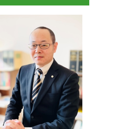
交通事故 慰謝料 計算
担保 競売
立ち退き 交渉