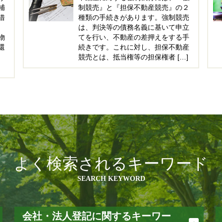
補
制競売』と『担保不動産競売』の２
借
種類の手続きがあります。強制競売
は、判決等の債務名義に基いて申立
物
てを行い、不動産の差押えをする手
還
続きです。これに対し、担保不動産
競売とは、抵当権等の担保権者 […]
よく検索されるキーワード
SEARCH KEYWORD
会社・法人登記に関するキーワー