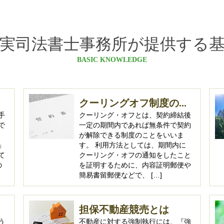
実司法書士事務所が提供する
BASIC KNOWLEDGE
.
クーリングオフ制度の...
手
クーリング・オフとは、契約締結後
で
一定の期間内であれば無条件で契約
が解除できる制度のことをいいま
」
す。 利用方法としては、期間内に
て
クーリング・オフの通知をしたこと
の
を証明するために、内容証明郵便や
簡易書留郵便などで、 […]
.
担保不動産競売とは
う
不動産に対する強制執行には、『強