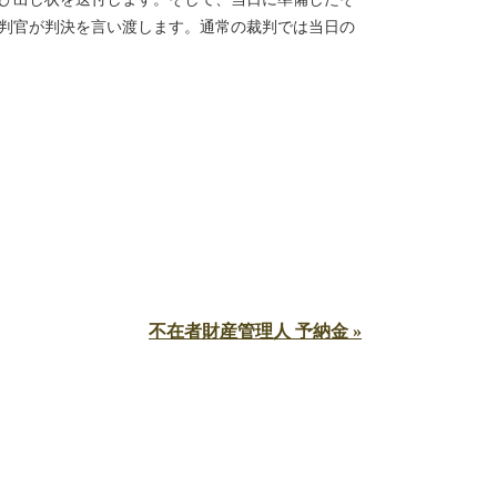
判官が判決を言い渡します。通常の裁判では当日の
不在者財産管理人 予納金 »