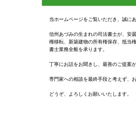
営業保証金 供託所
家 名義変更
相続 範囲
配偶者居住権 登記
遺言 執行者
当ホームページをご覧いただき、誠に
不動産 共有名義 死亡
相続 流れ
家賃 供託
信州あづみの生まれの司法書士が、安
遺言 信託
権移転、新築建物の所有権保存、抵当
営業保証金
書士業務全般を承ります。
丁寧にお話をお聞きし、最善のご提案
専門家への相談を最終手段と考えず、
どうぞ、よろしくお願いいたします。