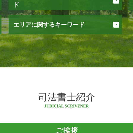
ド
定款 目的
エリアに関するキーワード
会社設立 必要書類
会社 登記簿
本店移転 登記
松川村 不動産登記 司法書士
会社 設立 費用
小谷村 不動産登記 司法書士
株式会社 設立 流れ
松川村 相続
法人登記 住所変更
松本市 不動産登記 司法書士
法人 登記 期間
大町市 司法書士
債務整理 費用
安曇野市 不動産登記 司法書士
株式会社 設立 メリット
池田町 相続
会社 設立 方法
白馬村 登記
司法書士紹介
会社 設立 登記
安曇野市 登記
取締役 辞任 登記
池田町 司法書士
JUDICIAL SCRIVENER
会社 清算
塩尻市 相続
合同会社 登記
白馬村 会社設立
会社設立 期間
大町市 登記
ご挨拶
会社 登記 住所変更