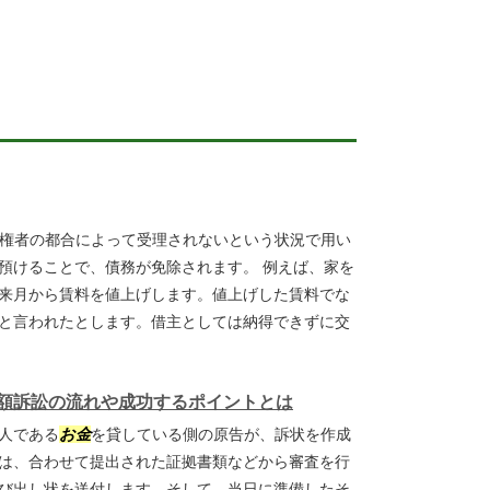
権者の都合によって受理されないという状況で用い
預けることで、債務が免除されます。 例えば、家を
来月から賃料を値上げします。値上げした賃料でな
と言われたとします。借主としては納得できずに交
額訴訟の流れや成功するポイントとは
人である
お金
を貸している側の原告が、訴状を作成
は、合わせて提出された証拠書類などから審査を行
び出し状を送付します。そして、当日に準備したそ