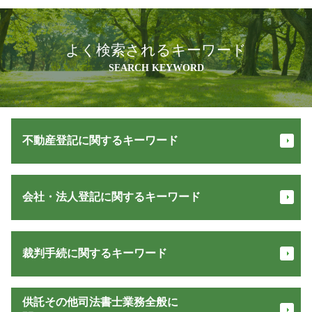
よく検索されるキーワード
SEARCH KEYWORD
不動産登記に関するキーワード
不動産相続登記 義務化
会社・法人登記に関するキーワード
贈与登記 必要書類
抵当権解除証書 とは
不動産 登記 費用
合同会社 登記
相続登記 必要書類
裁判手続に関するキーワード
会社 登記 必要書類
登記 事項 証明書 オンライン
本店移転 登記
相続人 申告 登記
債務整理 費用
支払督促
不動産登記
供託その他司法書士業務全般に
定款変更 費用