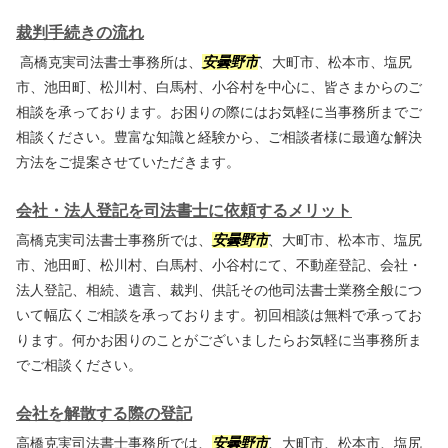
裁判手続きの流れ
高橋克実司法書士事務所は、
安曇野市
、大町市、松本市、塩尻
市、池田町、松川村、白馬村、小谷村を中心に、皆さまからのご
相談を承っております。お困りの際にはお気軽に当事務所までご
相談ください。豊富な知識と経験から、ご相談者様に最適な解決
方法をご提案させていただきます。
会社・法人登記を司法書士に依頼するメリット
高橋克実司法書士事務所では、
安曇野市
、大町市、松本市、塩尻
市、池田町、松川村、白馬村、小谷村にて、不動産登記、会社・
法人登記、相続、遺言、裁判、供託その他司法書士業務全般につ
いて幅広くご相談を承っております。初回相談は無料で承ってお
ります。何かお困りのことがございましたらお気軽に当事務所ま
でご相談ください。
会社を解散する際の登記
高橋克実司法書士事務所では、
安曇野市
、大町市、松本市、塩尻