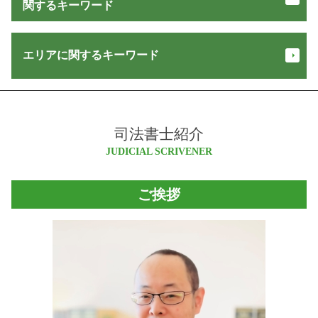
少額訴訟 流れ
抵当権 抹消 手続き
関するキーワード
定款変更 登記
担保 競売
抵当権 抹消 登記
会社設立 法務局
家賃 滞納
不動産 登記 変更
家賃 供託
株券 不発行 登記
債権回収 方法
エリアに関するキーワード
登記 印鑑証明書 とは
遺言 執行者
会社 設立 届出
強制執行 書類
表題 登記 費用
家族信託 銀行
合同 会社 変更 登記 申請書
強制執行 差し押さえ
登記 名義人
信託 契約
商業登記 申請書
松本市 会社設立
少額訴訟 証拠がない
所有権 保存
相続 流れ
法人 設立 届出書 書き方
池田町 司法書士
敷金 返還請求権
法務省 登記
信託 メリット
会社 解散
司法書士紹介
大北 登記
交通事故 慰謝料 計算
不動産 登記
信託 口座
合同 会社 株式 違い
松本市 司法書士
JUDICIAL SCRIVENER
交通事故 損害賠償 計算
不動産登記 必要書類
営業保証金 供託所
法務局 法人登記
塩尻市 不動産登記 司法書士
金銭 トラブル 相談
贈与 登記
相続 範囲
定款 変更
大北 司法書士
不在者財産管理人 予納金
不動産登記 相続
ご挨拶
信託 財産
代表取締役 住所非表示
大北 相続
債権回収 代行
供託 手続き
法人 登記
塩尻市 会社設立
交通事故 損害賠償
遺言 信託
定款 認証 必要書類
池田町 登記
家賃 返済請求
訪問販売 クーリングオフ
取締役 辞任 手続き
白馬村 登記
債権回収 会社
営業 保証金
松川村 相続
強制 競売
信託 契約書
白馬村 会社設立
債権 譲渡
住宅 販売 瑕疵 担保 保証金
小谷村 不動産登記 司法書士
お金 返してくれない
マルチ商法 犯罪