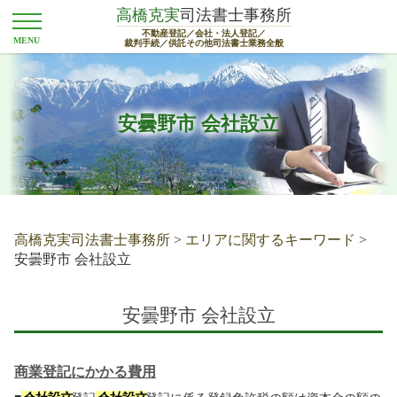
高橋克実
司法書士事務所
不動産登記／会社・法人登記／
裁判手続／供託その他司法書士業務全般
安曇野市 会社設立
高橋克実司法書士事務所
>
エリアに関するキーワード
>
安曇野市 会社設立
安曇野市 会社設立
商業登記にかかる費用