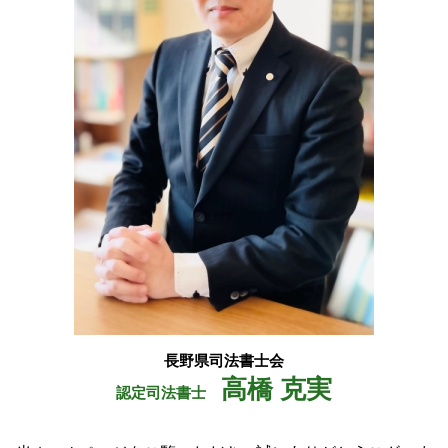
松川村 司法書士
認知症 対策
小谷村 相続
弁済 供託
池田町 会社設立
執行 供託
松川村 会社設立
松本市 登記
白馬村 司法書士
塩尻市 相続
長野県司法書士会
高橋 克実
認定司法書士