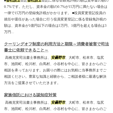
■
会社設立
登記
会社設立
登記に係る登録免許税の額は資本金の額の
0.7%です。ただし、資本金の額の0.7%が15万円に満たない場合は
一律で15万円の登録免許税がかかります。 ■役員変更登記役員の
就任や退任があった場合に行う役員変更登記に係る登録免許税の
額は、資本金が1億円以下の場合は1万円、1億円を超える場合は3
万円...
クーリングオフ制度の利用方法と期限～消費者被害で司法
書士に依頼できること～
高橋克実司法書士事務所は、
安曇野市
、大町市、松本市、塩尻
市、池田町、松川村、白馬村、小谷村を中心に、皆さまからのご
相談を承っております。お困りの際にはお気軽に当事務所までご
相談ください。豊富な知識と経験から、ご相談者様に最適な解決
方法をご提案させていただきます。
家族信託における認知症対策
高橋克実司法書士事務所は、
安曇野市
、大町市、松本市、塩尻
市、池田町、松川村、白馬村、小谷村を中心に、皆さまからのご