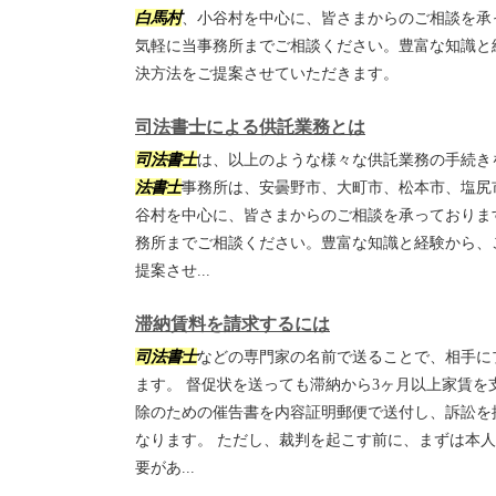
白馬村
、小谷村を中心に、皆さまからのご相談を承
気軽に当事務所までご相談ください。豊富な知識と
決方法をご提案させていただきます。
司法書士による供託業務とは
司法書士
は、以上のような様々な供託業務の手続き
法書士
事務所は、安曇野市、大町市、松本市、塩尻
谷村を中心に、皆さまからのご相談を承っておりま
務所までご相談ください。豊富な知識と経験から、
提案させ...
滞納賃料を請求するには
司法書士
などの専門家の名前で送ることで、相手に
ます。 督促状を送っても滞納から3ヶ月以上家賃を
除のための催告書を内容証明郵便で送付し、訴訟を
なります。 ただし、裁判を起こす前に、まずは本
要があ...