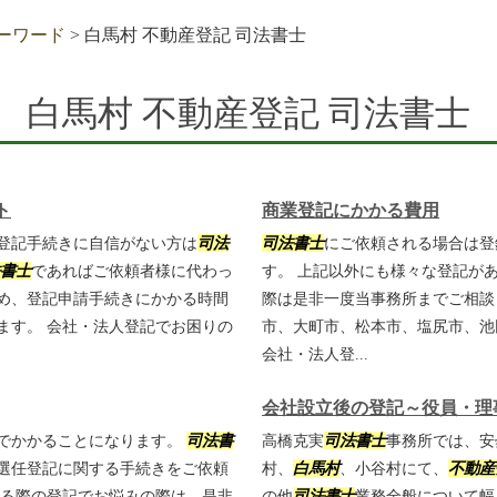
ーワード
>
白馬村 不動産登記 司法書士
白馬村 不動産登記 司法書士
ト
商業登記にかかる費用
登記手続きに自信がない方は
司法
司法書士
にご依頼される場合は登
書士
であればご依頼者様に代わっ
す。 上記以外にも様々な登記が
め、登記申請手続きにかかる時間
際は是非一度当事務所までご相談
ます。 会社・法人登記でお困りの
市、大町市、松本市、塩尻市、池
会社・法人登...
会社設立後の登記～役員・理
でかかることになります。
司法書
高橋克実
司法書士
事務所では、安
選任登記に関する手続きをご依頼
村、
白馬村
、小谷村にて、
不動産
する際の登記でお悩みの際は、是非
の他
司法書士
業務全般について幅