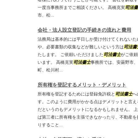
一度当事務所までご相談ください。 高橋克実
司法書
市、松...
会社・法人設立登記の手続きの流れと費用
法務局は基本的には平日しか受け付けてくれないた
や、必要書類の収集などが難しいという方は
司法書
たします。 ご依頼いただけました
司法書士
がご依頼
います。 高橋克実
司法書士
事務所では、安曇野市、
町、松川村...
所有権を登記するメリット・デメリット
所有権を登記するためには登録免許税と
司法書士
へ
す。このように費用がかかる点はデメリットと言え
だというのもデメリットになるかもしれません。 
ば第三者に所有権を主張できなかったり、不動産を
りすること...