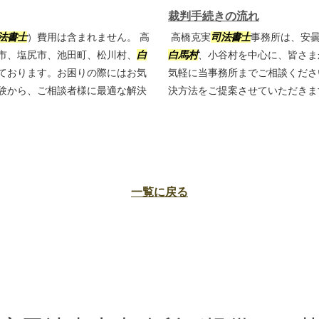
裁判手続きの流れ
法書士
）費用は含まれません。 高
高橋克実
司法書士
事務所は、安
市、塩尻市、池田町、松川村、
白
白馬村
、小谷村を中心に、皆さま
ております。お困りの際にはお気
気軽に当事務所までご相談くださ
験から、ご相談者様に最適な解決
決方法をご提案させていただき
一覧に戻る