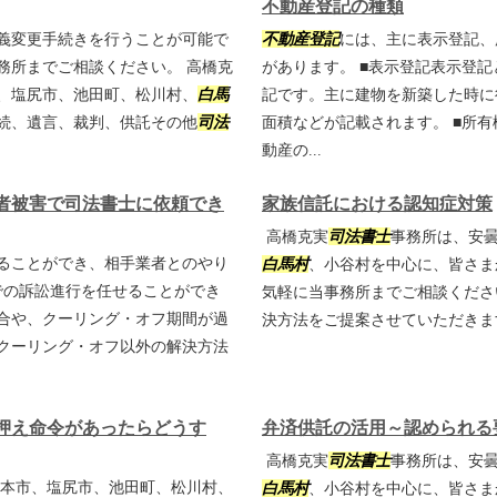
不動産登記の種類
義変更手続きを行うことが可能で
不動産登記
には、主に表示登記、
務所までご相談ください。 高橋克
があります。 ■表示登記表示登
、塩尻市、池田町、松川村、
白馬
記です。主に建物を新築した時に
続、遺言、裁判、供託その他
司法
面積などが記載されます。 ■所
動産の...
者被害で司法書士に依頼でき
家族信託における認知症対策
高橋克実
司法書士
事務所は、安
ることができ、相手業者とのやり
白馬村
、小谷村を中心に、皆さま
での訴訟進行を任せることができ
気軽に当事務所までご相談くださ
合や、クーリング・オフ期間が過
決方法をご提案させていただき
クーリング・オフ以外の解決方法
押え命令があったらどうす
弁済供託の活用～認められる
高橋克実
司法書士
事務所は、安
本市、塩尻市、池田町、松川村、
白馬村
、小谷村を中心に、皆さま