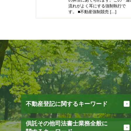
流れがよく耳にする強制執行で
す。 ■不動産強制競売 […]
不動産登記に関するキーワード
先取特権 登記
供託その他司法書士業務全般に
不動産登記 必要書類