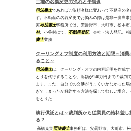
土地の名義変更の流れと手続き
司法書士
であればご依頼者様に変わって不動産の名
す。不動産の名義変更でお悩みの際は是非一度当事
実
司法書士
事務所では、安曇野市、大町市、松本市
村
、小谷村にて、
不動産登記
、会社・法人登記、相
書士
業務...
クーリングオフ制度の利用方法と期限～消費
ること～
司法書士
は、クーリング・オフの内容証明を作成す
とりを代行することや、訴額が140万円までの裁判
ます。また、自分での交渉がうまくいかなかった場
ぎてしまったが解約する方法を探して欲しい場合、
をとりた...
執行供託とは～裁判所から従業員の給料差し
る？
高橋克実
司法書士
事務所は、安曇野市、大町市、松