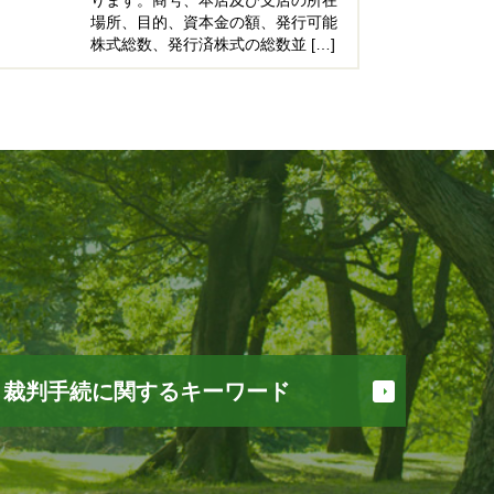
場所、目的、資本金の額、発行可能
株式総数、発行済株式の総数並 […]
裁判手続に関するキーワード
少額訴訟 流れ
少額訴訟 費用 相手に請求