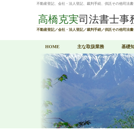
不動産登記、会社・法人登記、裁判手続、供託その他司法書
高橋克実
司法書士事
不動産登記／会社・法人登記／
裁判手続／供託その他司法書
HOME
主な取扱業務
基礎