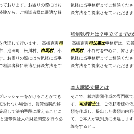
っております。お困りの際にはお
気軽に当事務所までご相談くださ
経験から、ご相談者様に最適な解
決方法をご提案させていただき
強制執行とは？申立てまでの
を代理して行います。 高橋克実
司
高橋克実
司法書士
事務所は、安
市、池田町、松川村、
白馬村
、小
白馬村
、小谷村を中心に、皆さま
す。お困りの際にはお気軽に当事
気軽に当事務所までご相談くださ
ご相談者様に最適な解決方法をご
決方法をご提案させていただき
本人訴訟支援とは
プレッシャーをかけることができ
そこで、裁判書類作成の専門家で
支払わない場合は、賃貸借契約解
す。
司法書士
は、ご依頼者様の依
提起して法的手段に訴えることに
類を作成し、提出した書類の内容
人と連帯保証人の財産調査を行う必
て、ご本人が裁判所に出廷します
論をすると...