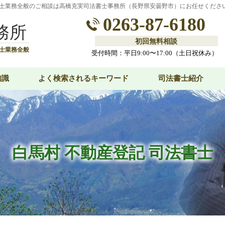
士業務全般のご相談は高橋克実司法書士事務所（長野県安曇野市）にお任せくださ
0263-87-6180
務所
初回無料相談
士業務全般
受付時間：平日9:00〜17:00（土日祝休み）
知識
よく検索されるキーワード
司法書士紹介
白馬村 不動産登記 司法書士