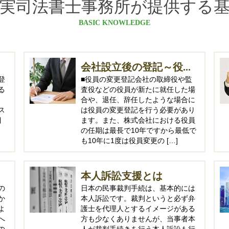
実司法書士事務所が提供する
BASIC KNOWLEDGE
.
会社設立後の登記～役...
登
■役員の変更登記会社の取締役や監
る
査役などの役員が新たに就任した場
合や、退任、辞任したような場合に
ス
は役員の変更登記を行う必要があり
目
ます。また、株式会社における役員
の任期は最長で10年ですから最低で
も10年に1度は役員変更の […]
本人訴訟支援とは
の
日本の民事裁判手続は、基本的には
か
本人訴訟です。裁判というと必ず弁
よ
護士を代理人とするイメージがある
へ
方も少なくありませんが、当事者本
の
人が裁判手続きを行う本人訴訟も行