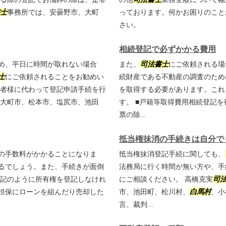
士
事務所では、安曇野市、大町
っております。何かお困りのこと
さい。
相続登記で必ずかかる費用
め、平日に時間が取れない場合
また、
司法書士
にご依頼される場
士
にご依頼されることをお勧めい
続財産である不動産の調査のため
者様に代わって登記申請手続を行
を取得する必要があります。これ
大町市、松本市、塩尻市、池田
す。 ■戸籍等取得費用相続登記
票の除...
抵当権抹消の手続きは自分で
の手数料がかかることになりま
抵当権抹消登記手続に関しても、
るでしょう。また、手続きが面倒
法務局に行く時間が無い方や、手
上記のように所有権を登記しなけれ
にご相談ください。 高橋克実
司
担保にローンを組んだり売却した
市、池田町、松川村、
白馬村
、小
言、裁判...