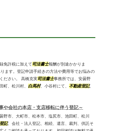
録免許税に加えて
司法書士
報酬が別途かかりま
あります。登記申請手続きの方法や費用等でお悩みの
ください。 高橋克実
司法書士
事務所では、安曇野
田町、松川村、
白馬村
、小谷村にて、
不動産登記
、
事や会社の本店・支店移転に伴う登記～
曇野市、大町市、松本市、塩尻市、池田町、松川
登記
、会社・法人登記、相続、遺言、裁判、供託そ
広くご相談を承っております。初回相談は無料で承