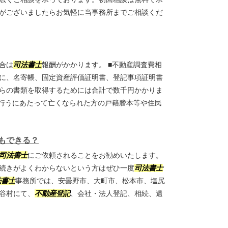
がございましたらお気軽に当事務所までご相談くだ
合は
司法書士
報酬がかかります。 ■不動産調査費相
に、名寄帳、固定資産評価証明書、登記事項証明書
らの書類を取得するためには合計で数千円かかりま
を行うにあたって亡くなられた方の戸籍謄本等や住民
もできる？
司法書士
にご依頼されることをお勧めいたします。
続きがよくわからないという方はぜひ一度
司法書士
法書士
事務所では、安曇野市、大町市、松本市、塩尻
谷村にて、
不動産登記
、会社・法人登記、相続、遺