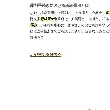
裁判手続きにおける訴訟費用とは
なお、訴訟費用には原則として代理人（弁護士、
司
橋克実
司法書士
事務所は、安曇野市、大町市、松本
馬村
、小谷村を中心に、皆さまからのご相談を承っ
軽に当事務所までご相談ください。豊富な知識と経
方法をご...
« 長野県 会社設立