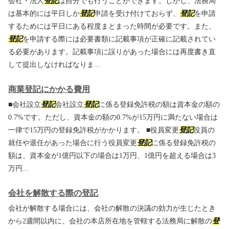
会社・法人
登記
は自分でも行うことができます。しかし、法務局
は基本的には平日しか
登記
申請を受け付けておらず、
登記
を申請
するためには平日にある程度まとまった時間が必要です。また、
登記
を申請する際には必要書類に記載事項が正確に記載されてい
る必要があります。記載事項に誤りがあった場合には再度書き直
して提出しなければなりま...
商業登記にかかる費用
■会社設立
登記
会社設立
登記
に係る登録免許税の額は資本金の額の
0.7%です。ただし、資本金の額の0.7%が15万円に満たない場合は
一律で15万円の登録免許税がかかります。 ■役員変更
登記
役員の
就任や退任があった場合に行う役員変更
登記
に係る登録免許税の
額は、資本金が1億円以下の場合は1万円、1億円を超える場合は3
万円...
会社を解散する際の登記
会社が解散する場合には、会社の解散の決議の効力が生じたとき
から2週間以内に、会社の本店所在地を管轄する法務局に解散の
登