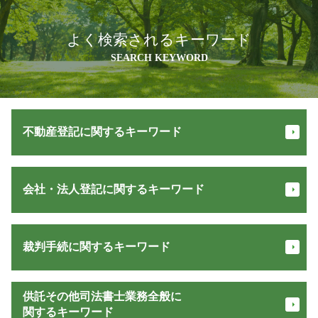
よく検索されるキーワード
SEARCH KEYWORD
不動産登記に関するキーワード
建物 登記 種類
会社・法人登記に関するキーワード
抵当権解除証書 とは
抵当権設定 登記
不動産 登記
登記 オンライン
所有権 保存
裁判手続に関するキーワード
会社 設立 代行
所有権保存登記
商業 登記 閲覧
抵当権 解除
法務局 法人登記
少額訴訟 証拠がない
贈与 登記
供託その他司法書士業務全般に
個人事業主 登記
少額訴訟 訴状
法務省 登記
関するキーワード
目的 登記