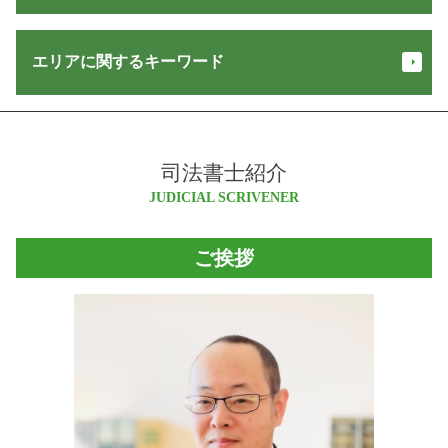
金銭 トラブル 相談
登記 持分 書き方
合同 会社 変更 登記 申請書
不在者財産管理人 予納金
抵当権 設定 とは
特定 遺贈
会社設立 手続き
債権 譲渡
エリアに関するキーワード
相続人 申告 登記
相続 放棄
会社 設立 登記
強制 競売
建物 保存 登記
遺言 信託
会社 登記 必要書類
支払督促
登記 事項 証明書 オンライン
悪徳商法 種類
株式会社 設立 メリット
長野県 相続
金銭 トラブル
不動産相続登記 義務化
成年後見 必要書類
法人 解散 登記
小谷村 相続
少額訴訟 費用 相手に請求
不動産 登記 オンライン
マルチ商法 犯罪
定款 認証 必要書類
司法書士紹介
長野県 不動産登記 司法書士
債権回収 代行
不動産 名義変更
供託 オンライン
商号 変更 登記
塩尻市 会社設立
JUDICIAL SCRIVENER
債権 回収
抵当権 抹消 手続き 費用
民事 信託
法人 登記 変更 期間
松川村 相続
担保不動産 競売 流れ
配偶者居住権 登記
遺言 書き方
商業登記 申請書
松本市 不動産登記 司法書士
交通事故 損害賠償
登記 事項 証明書 とは
ご挨拶
供託 手続き
会社 設立 方法
池田町 不動産登記 司法書士
お金 返してくれない
弁済 供託
本店移転 登記
松本市 登記
民事 差し押さえ
相続 範囲
株式 会社 設立
白馬村 登記
債権 時効
執行 供託
会社設立 期間
安曇野市 相続
家賃 滞納
営業保証金 供託所
安曇野市 司法書士
債権回収 方法
相続 登記
松本市 司法書士
家賃 返済請求
相続 流れ
安曇野市 不動産登記 司法書士
家賃滞納 裁判
住宅 販売 瑕疵 担保 保証金
塩尻市 不動産登記 司法書士