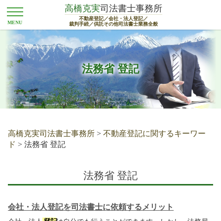
高橋克実
司法書士事務所
不動産登記／会社・法人登記／
裁判手続／供託その他司法書士業務全般
法務省 登記
高橋克実司法書士事務所
>
不動産登記に関するキーワー
ド
>
法務省 登記
法務省 登記
会社・法人登記を司法書士に依頼するメリット