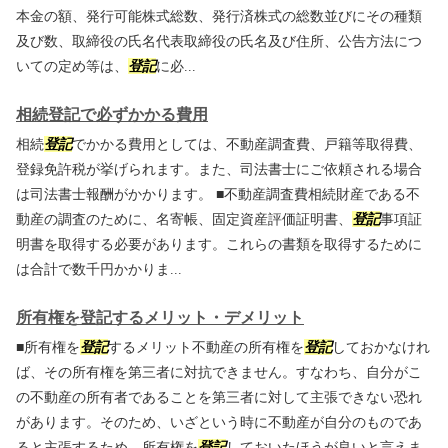
本金の額、発行可能株式総数、発行済株式の総数並びにその種類
及び数、取締役の氏名代表取締役の氏名及び住所、公告方法につ
いての定め等は、
登記
に必...
相続登記で必ずかかる費用
相続
登記
でかかる費用としては、不動産調査費、戸籍等取得費、
登録免許税が挙げられます。また、司法書士にご依頼される場合
は司法書士報酬がかかります。 ■不動産調査費相続財産である不
動産の調査のために、名寄帳、固定資産評価証明書、
登記
事項証
明書を取得する必要があります。これらの書類を取得するために
は合計で数千円かかりま...
所有権を登記するメリット・デメリット
■所有権を
登記
するメリット不動産の所有権を
登記
しておかなけれ
ば、その所有権を第三者に対抗できません。すなわち、自分がこ
の不動産の所有者であることを第三者に対して主張できない恐れ
があります。そのため、いざという時に不動産が自分のものであ
ると主張するため、所有権を
登記
しておいたほうが良いと言えま