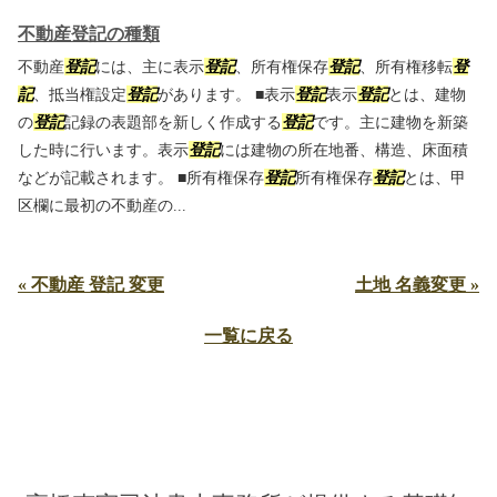
不動産登記の種類
不動産
登記
には、主に表示
登記
、所有権保存
登記
、所有権移転
登
記
、抵当権設定
登記
があります。 ■表示
登記
表示
登記
とは、建物
の
登記
記録の表題部を新しく作成する
登記
です。主に建物を新築
した時に行います。表示
登記
には建物の所在地番、構造、床面積
などが記載されます。 ■所有権保存
登記
所有権保存
登記
とは、甲
区欄に最初の不動産の...
« 不動産 登記 変更
土地 名義変更 »
一覧に戻る