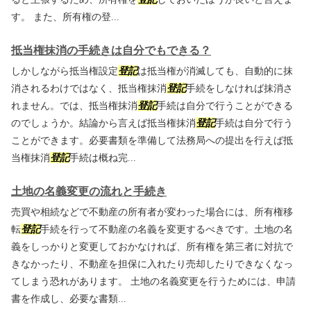
す。 また、所有権の登...
抵当権抹消の手続きは自分でもできる？
しかしながら抵当権設定
登記
は抵当権が消滅しても、自動的に抹
消されるわけではなく、抵当権抹消
登記
手続をしなければ抹消さ
れません。では、抵当権抹消
登記
手続は自分で行うことができる
のでしょうか。結論から言えば抵当権抹消
登記
手続は自分で行う
ことができます。必要書類を準備して法務局への提出を行えば抵
当権抹消
登記
手続は概ね完...
土地の名義変更の流れと手続き
売買や相続などで不動産の所有者が変わった場合には、所有権移
転
登記
手続を行って不動産の名義を変更するべきです。土地の名
義をしっかりと変更しておかなければ、所有権を第三者に対抗で
きなかったり、不動産を担保に入れたり売却したりできなくなっ
てしまう恐れがあります。 土地の名義変更を行うためには、申請
書を作成し、必要な書類...