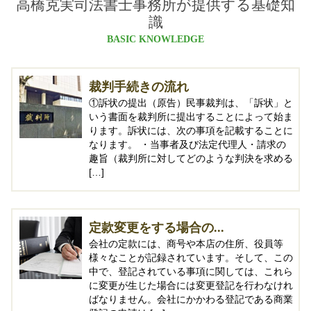
高橋克実司法書士事務所が提供する基礎知
識
BASIC KNOWLEDGE
裁判手続きの流れ
①訴状の提出（原告）民事裁判は、「訴状」と
いう書面を裁判所に提出することによって始ま
ります。訴状には、次の事項を記載することに
なります。 ・当事者及び法定代理人・請求の
趣旨（裁判所に対してどのような判決を求める
[…]
定款変更をする場合の...
会社の定款には、商号や本店の住所、役員等
様々なことが記録されています。そして、この
中で、登記されている事項に関しては、これら
に変更が生じた場合には変更登記を行わなけれ
ばなりません。会社にかかわる登記である商業