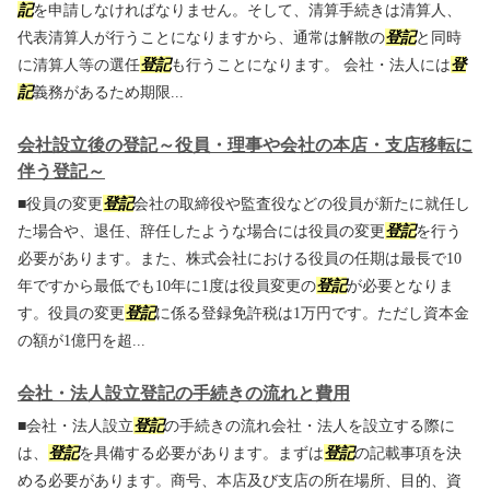
記
を申請しなければなりません。そして、清算手続きは清算人、
代表清算人が行うことになりますから、通常は解散の
登記
と同時
に清算人等の選任
登記
も行うことになります。 会社・法人には
登
記
義務があるため期限...
会社設立後の登記～役員・理事や会社の本店・支店移転に
伴う登記～
■役員の変更
登記
会社の取締役や監査役などの役員が新たに就任し
た場合や、退任、辞任したような場合には役員の変更
登記
を行う
必要があります。また、株式会社における役員の任期は最長で10
年ですから最低でも10年に1度は役員変更の
登記
が必要となりま
す。役員の変更
登記
に係る登録免許税は1万円です。ただし資本金
の額が1億円を超...
会社・法人設立登記の手続きの流れと費用
■会社・法人設立
登記
の手続きの流れ会社・法人を設立する際に
は、
登記
を具備する必要があります。まずは
登記
の記載事項を決
める必要があります。商号、本店及び支店の所在場所、目的、資