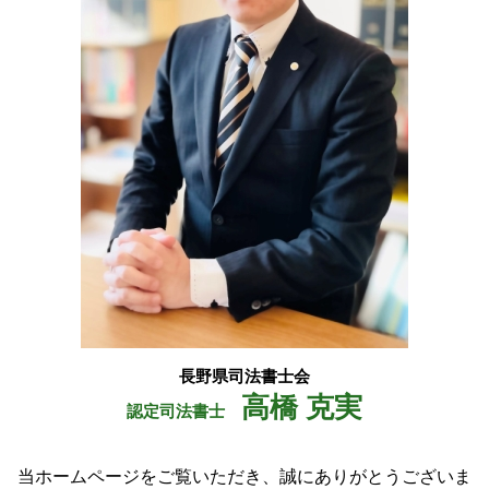
成年後見人 費用
池田町 会社設立
自己 信託
白馬村 相続
遺言 執行者
松川村 不動産登記 司法書士
松本市 会社設立
大北 司法書士
安曇野市 登記
長野県司法書士会
高橋 克実
認定司法書士
当ホームページをご覧いただき、誠にありがとうございま