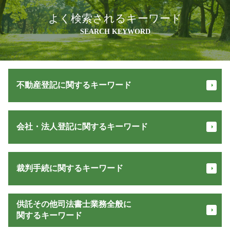
よく検索されるキーワード
SEARCH KEYWORD
不動産登記に関するキーワード
不動産登記 必要書類
会社・法人登記に関するキーワード
所有権保存登記
所有権移転登記 必要書類
贈与登記 必要書類
会社 清算
譲渡 費用
裁判手続に関するキーワード
会社 設立 方法
表題 登記 費用
定款 認証 必要書類
法務省 登記
株式会社 設立 流れ
家賃滞納 裁判
抵当権 抹消 手続き
供託その他司法書士業務全般に
取締役 辞任 登記
強制 競売
不動産 登記 費用
関するキーワード
会社 登記簿 とは
家賃 滞納
不動産 共有名義 死亡