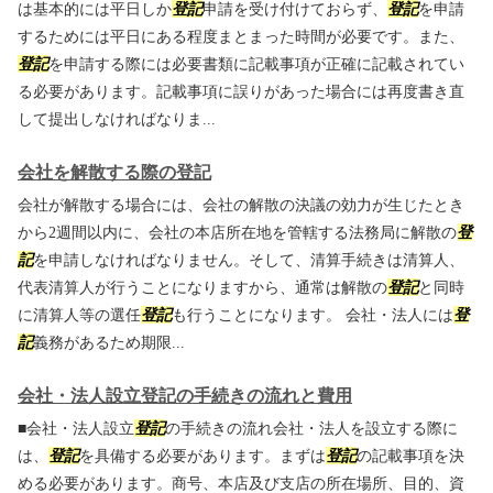
は基本的には平日しか
登記
申請を受け付けておらず、
登記
を申請
するためには平日にある程度まとまった時間が必要です。また、
登記
を申請する際には必要書類に記載事項が正確に記載されてい
る必要があります。記載事項に誤りがあった場合には再度書き直
して提出しなければなりま...
会社を解散する際の登記
会社が解散する場合には、会社の解散の決議の効力が生じたとき
から2週間以内に、会社の本店所在地を管轄する法務局に解散の
登
記
を申請しなければなりません。そして、清算手続きは清算人、
代表清算人が行うことになりますから、通常は解散の
登記
と同時
に清算人等の選任
登記
も行うことになります。 会社・法人には
登
記
義務があるため期限...
会社・法人設立登記の手続きの流れと費用
■会社・法人設立
登記
の手続きの流れ会社・法人を設立する際に
は、
登記
を具備する必要があります。まずは
登記
の記載事項を決
める必要があります。商号、本店及び支店の所在場所、目的、資