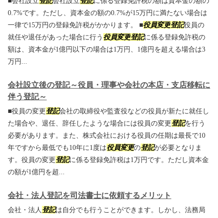
■会社設立
登記
会社設立
登記
に係る登録免許税の額は資本金の額の
0.7%です。ただし、資本金の額の0.7%が15万円に満たない場合は
一律で15万円の登録免許税がかかります。 ■
役員変更
登記
役員の
就任や退任があった場合に行う
役員変更
登記
に係る登録免許税の
額は、資本金が1億円以下の場合は1万円、1億円を超える場合は3
万円...
会社設立後の登記～役員・理事や会社の本店・支店移転に
伴う登記～
■役員の変更
登記
会社の取締役や監査役などの役員が新たに就任し
た場合や、退任、辞任したような場合には役員の変更
登記
を行う
必要があります。また、株式会社における役員の任期は最長で10
年ですから最低でも10年に1度は
役員変更
の
登記
が必要となりま
す。役員の変更
登記
に係る登録免許税は1万円です。ただし資本金
の額が1億円を超...
会社・法人登記を司法書士に依頼するメリット
会社・法人
登記
は自分でも行うことができます。しかし、法務局