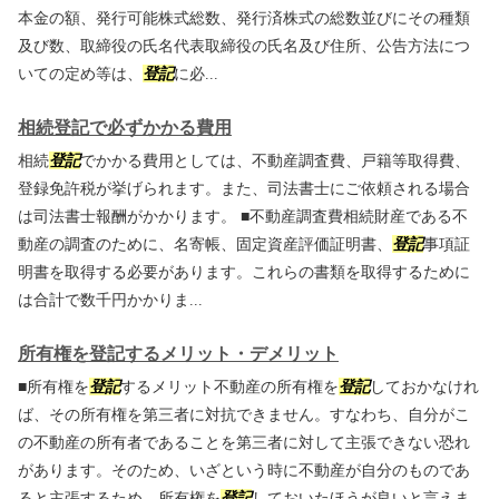
本金の額、発行可能株式総数、発行済株式の総数並びにその種類
及び数、取締役の氏名代表取締役の氏名及び住所、公告方法につ
いての定め等は、
登記
に必...
相続登記で必ずかかる費用
相続
登記
でかかる費用としては、不動産調査費、戸籍等取得費、
登録免許税が挙げられます。また、司法書士にご依頼される場合
は司法書士報酬がかかります。 ■不動産調査費相続財産である不
動産の調査のために、名寄帳、固定資産評価証明書、
登記
事項証
明書を取得する必要があります。これらの書類を取得するために
は合計で数千円かかりま...
所有権を登記するメリット・デメリット
■所有権を
登記
するメリット不動産の所有権を
登記
しておかなけれ
ば、その所有権を第三者に対抗できません。すなわち、自分がこ
の不動産の所有者であることを第三者に対して主張できない恐れ
があります。そのため、いざという時に不動産が自分のものであ
ると主張するため、所有権を
登記
しておいたほうが良いと言えま