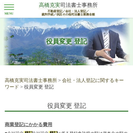
高橋克実
司法書士事務所
不動産登記／会社・法人登記／
裁判手続／供託その他司法書士業務全般
役員変更 登記
高橋克実司法書士事務所
>
会社・法人登記に関するキー
ワード
>
役員変更 登記
役員変更 登記
商業登記にかかる費用