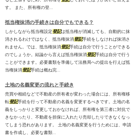
す。 また、所有権の登...
抵当権抹消の手続きは自分でもできる？
しかしながら抵当権設定
登記
は抵当権が消滅しても、自動的に抹
消されるわけではなく、抵当権抹消
登記
手続をしなければ抹消さ
れません。では、抵当権抹消
登記
手続は自分で行うことができる
のでしょうか。結論から言えば抵当権抹消
登記
手続は自分で行う
ことができます。必要書類を準備して法務局への提出を行えば抵
当権抹消
登記
手続は概ね完...
土地の名義変更の流れと手続き
売買や相続などで不動産の所有者が変わった場合には、所有権移
転
登記
手続を行って不動産の名義を変更するべきです。土地の名
義をしっかりと変更しておかなければ、所有権を第三者に対抗で
きなかったり、不動産を担保に入れたり売却したりできなくなっ
てしまう恐れがあります。 土地の名義変更を行うためには、申請
書を作成し、必要な書類...