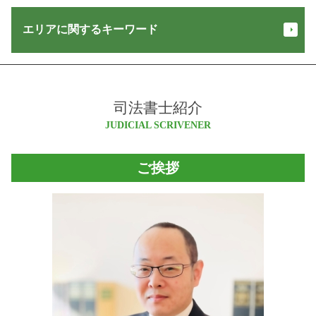
商業登記 申請書
少額訴訟 費用 相手に請求
抵当権 設定 とは
信託 口座
役員 重任 登記
少額訴訟 流れ
エリアに関するキーワード
抵当権 抹消 登記
成年後見人 費用
会社 登記 必要書類
家賃滞納 督促
根抵当権 抵当権 違い
民事 信託
法人 登記 変更 期間
金銭 トラブル
建物 保存 登記
遺言 執行者
商号 変更 登記
大町市 司法書士
担保不動産 競売 流れ
相続人 申告 登記
悪徳商法 種類
法務局 法人登記
小谷村 登記
不在者財産管理人 予納金
登記 名義人
執行 供託
会社設立 手続き
司法書士紹介
松川村 相続
交通事故 慰謝料 計算
土地 名義変更
営業保証金 供託所
設立 登記 申請書
白馬村 司法書士
JUDICIAL SCRIVENER
交通事故 損害賠償
相続 登記 義務化 いつから
家族信託 銀行
株式会社 設立 メリット
大北 登記
金銭 トラブル 相談
表題登記 とは
住宅 販売 瑕疵 担保 保証金
本店移転 登記 費用
白馬村 不動産登記 司法書士
債権 時効
配偶者居住権 登記
ご挨拶
家賃 供託
法人登記 住所変更
長野県 会社設立
担保 競売
供託 手続き
合同会社 登記
松本市 司法書士
少額訴訟 訴状
訪問販売 クーリングオフ
会社 設立 届出
大町市 会社設立
債権 回収
供託 オンライン
商業 登記 とは
松川村 会社設立
債権回収 代行
営業 保証金
松本市 登記
お金 返してくれない
相続 範囲
白馬村 登記
強制執行 書類
信託 契約
松本市 会社設立
債権回収 会社
相続 放棄
大町市 登記
マルチ商法 犯罪
塩尻市 不動産登記 司法書士