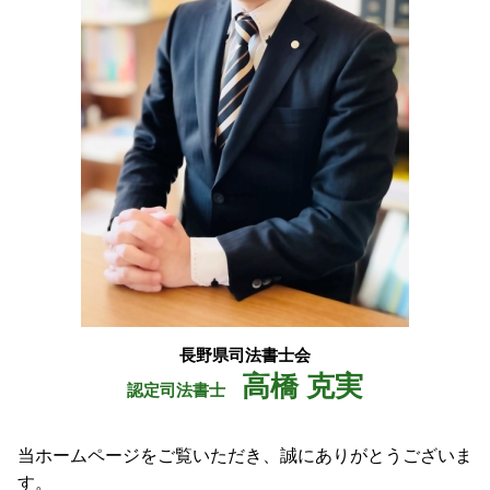
成年後見 必要書類
松川村 司法書士
信託 財産
池田町 登記
松本市 不動産登記 司法書士
塩尻市 相続
池田町 会社設立
長野県司法書士会
高橋 克実
認定司法書士
当ホームページをご覧いただき、誠にありがとうございま
す。