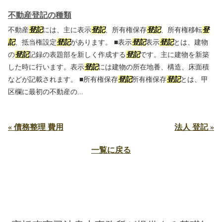
不動産登記の種類
不動産
登記
には、主に表示
登記
、所有権保存
登記
、所有権移転
登
記
、抵当権設定
登記
があります。 ■表示
登記
表示
登記
とは、建物
の
登記
記録の表題部を新しく作成する
登記
です。主に建物を新築
した時に行います。表示
登記
には建物の所在地番、構造、床面積
などが記載されます。 ■所有権保存
登記
所有権保存
登記
とは、甲
区欄に最初の不動産の...
« 債務整理 費用
法人 登記 »
一覧に戻る