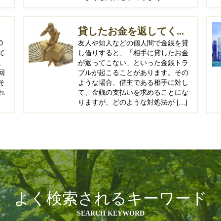
.
貸したお金を返してく...
0
友人や知人などの個人間で金銭を貸
て
し借りすると、「相手に貸したお金
。
が返ってこない」といった金銭トラ
回
ブルが起こることがあります。その
そ
ような場合、借主である相手に対し
れ
て、金銭の支払いを求めることにな
りますが、どのような対処法が […]
よく検索されるキーワード
SEARCH KEYWORD