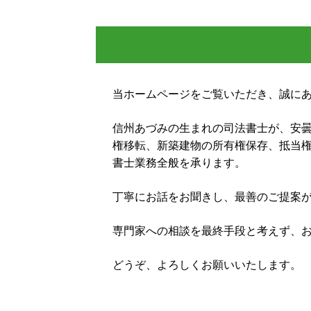
営業保証金 供託所
土地 名義変更
営業 保証金
抵当権 設定 とは
遺言 執行者
家 名義変更
認知症 対策
新築 登記 費用
相続 放棄
抵当権 とは
弁済 供託
当ホームページをご覧いただき、誠に
抵当権 抹消 登記
家族信託 銀行
悪徳商法 種類
信州あづみの生まれの司法書士が、安
執行 供託
権移転、新築建物の所有権保存、抵当
相続 登記
書士業務全般を承ります。
丁寧にお話をお聞きし、最善のご提案
専門家への相談を最終手段と考えず、
どうぞ、よろしくお願いいたします。