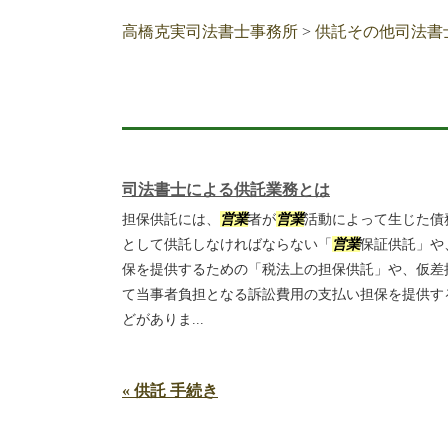
高橋克実司法書士事務所
>
供託その他司法書
司法書士による供託業務とは
担保供託には、
営業
者が
営業
活動によって生じた債
として供託しなければならない「
営業
保証供託」や
保を提供するための「税法上の担保供託」や、仮差
て当事者負担となる訴訟費用の支払い担保を提供す
どがありま...
« 供託 手続き