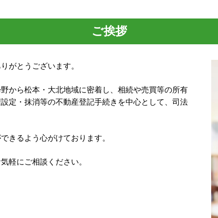
大町市 相続
代表取締役 住所非表示
長野県 会社設立
取締役 辞任 手続き
小谷村 相続
ご挨拶
商号 変更 登記
小谷村 登記
株式 会社 設立
池田町 会社設立
法人 登記 期間
安曇野市 相続
ありがとうございます。
増資 登記
白馬村 登記
松本市 登記
曇野から松本・大北地域に密着し、相続や売買等の所有
小谷村 会社設立
権設定・抹消等の不動産登記手続きを中心として、司法
松川村 会社設立
ができるよう心がけております。
お気軽にご相談ください。