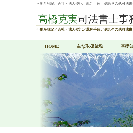
不動産登記、会社・法人登記、裁判手続、供託その他司法書
高橋克実
司法書士事
不動産登記／会社・法人登記／
裁判手続／供託その他司法書
HOME
主な取扱業務
基礎