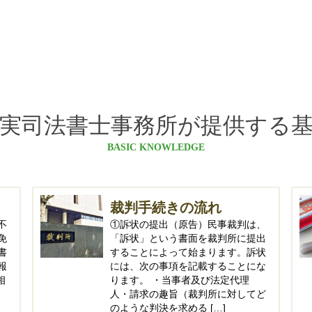
実司法書士事務所が提供する
BASIC KNOWLEDGE
.
裁判手続きの流れ
不
①訴状の提出（原告）民事裁判は、
免
「訴状」という書面を裁判所に提出
書
することによって始まります。訴状
報
には、次の事項を記載することにな
相
ります。 ・当事者及び法定代理
人・請求の趣旨（裁判所に対してど
のような判決を求める […]