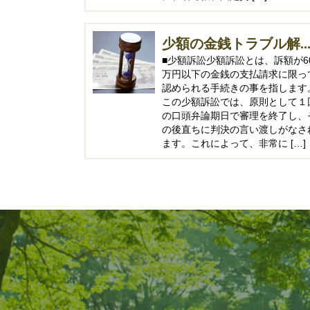
少額の金銭トラブル解..
■少額訴訟少額訴訟とは、訴額が6
万円以下の金銭の支払請求に限っ
認められる手続きの事を指します
この少額訴訟では、原則として１
の口頭弁論期日で審理を終了し、
の後直ちに判決の言い渡しがなさ
ます。これによって、非常に […]