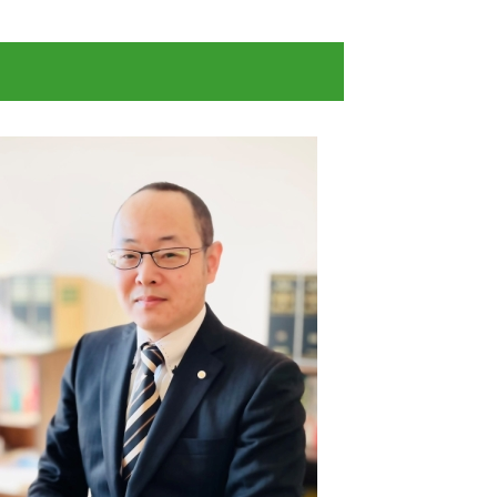
支払督促
強制執行 差し押さえ
債権回収 会社
金銭 トラブル 相談
立ち退き 交渉
少額訴訟 費用 相手に請求