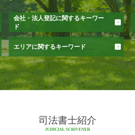
会社・法人登記に関するキーワー
ド
会社設立 登記
エリアに関するキーワード
合同会社設立 流れ
法人 登記 住所変更
法人 登記簿
大北 登記
債務整理 費用
白馬村 会社設立
株式会社 登記
白馬村 相続
法人 登記
池田町 相続
合同会社 登記
松本市 司法書士
会社 設立 届出
塩尻市 会社設立
本店移転 登記 費用
安曇野市 不動産登記 司法書士
法人 設立 届出書 書き方
小谷村 不動産登記 司法書士
司法書士紹介
役員 退任 登記
松川村 登記
資本金 変更
小谷村 司法書士
JUDICIAL SCRIVENER
法人登記 住所変更