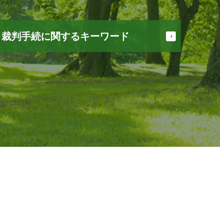
裁判手続に関するキーワード
債権 譲渡
交通事故 損害賠償
家賃滞納 裁判
債権 時効
不在者財産管理人 予納金
担保 競売
金銭 トラブル
強制 競売
家賃 滞納
家賃 返済請求
少額訴訟 訴状
敷金 返還請求権
交通事故 慰謝料 計算
お金 返してくれない