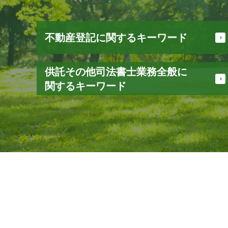
不動産登記に関するキーワード
不動産 登記
供託その他司法書士業務全般に
配偶者居住権 登記
関するキーワード
登記 事項 証明書 オンライン
相続人 申告 登記
遺言 信託
不動産 売買 登記 費用
相続 範囲
不動産登記 必要書類
相続 流れ
所有権 保存
相続 種類
抵当権設定 登記
信託 口座
譲渡 費用
供託 手続き
登記 印鑑証明書 とは
供託 オンライン
贈与登記 必要書類
家族信託 デメリット
所有権保存登記
瑕疵担保 保証金
相続登記 必要書類
不正 請求
贈与 登記