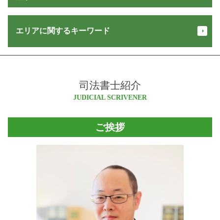
会社設立 必要書類
交通事故 損害賠償 計算
登記 名義人
株式 会社 設立
不在者財産管理人 予納金
不動産 共有名義 死亡
家賃 供託
株式会社 登記
家賃 滞納
エリアに関するキーワード
抵当権設定 登記
相続 範囲
役員 退任 登記
交通事故 損害賠償
建物 登記 種類
信託 口座
会社設立 期間
少額訴訟 証拠がない
所有権移転登記 必要書類
営業保証金
本店移転 登記
松川村 不動産登記 司法書士
金銭 トラブル 相談
不動産 登記 オンライン
悪徳商法 種類
定款 変更
松川村 司法書士
債権 譲渡
不動産 登記 変更
信託 契約書
合同 会社 設立 登記 申請書
司法書士紹介
池田町 会社設立
強制 競売
相続 登記 義務化 いつから
相続 放棄
目的 登記
安曇野市 不動産登記 司法書士
JUDICIAL SCRIVENER
少額訴訟 費用 相手に請求
抵当権 抹消 登記
成年後見 必要書類
商業 登記 とは
大北 司法書士
支払督促
配偶者居住権 登記
相続 種類
合同 会社 変更 登記 申請書
白馬村 司法書士
家賃滞納 督促
建物 保存 登記
ご挨拶
認知症 対策
商業登記 申請書
松川村 会社設立
強制執行 差し押さえ
家族信託 銀行
会社設立 登記
小谷村 登記
債権回収 会社
不正 請求
株式 会社 設立 条件
池田町 不動産登記 司法書士
立ち退き 交渉
供託 オンライン
登記 オンライン
松本市 司法書士
家賃滞納 裁判
執行 供託
安曇野市 相続
敷金 返還請求権
遺言 執行者
大北 相続
金銭 トラブル
成年後見人 費用
松本市 不動産登記 司法書士
担保不動産 競売 流れ
民事 信託
長野県 会社設立