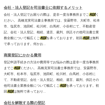
会社・法人登記を司法書士に依頼するメリット
会社・法人登記でお困りの際は、是非一度当事務所までご
相談
く
ださい。 高橋克実司法書士事務所では、安曇野市、大町市、松本
市、塩尻市、池田町、松川村、白馬村、小谷村にて、不動産登
記、会社・法人登記、相続、遺言、裁判、供託その他司法書士業
務全般について幅広くご
相談
を承っております。初回
相談
は無料
で承っております。何かお...
商業登記にかかる費用
登記申請手続きの方法や費用等でお悩みの際は是非一度当事務所
までご
相談
ください。 高橋克実司法書士事務所では、安曇野市、
大町市、松本市、塩尻市、池田町、松川村、白馬村、小谷村に
て、不動産登記、会社・法人登記、相続、遺言、裁判、供託その
他司法書士業務全般について幅広くご
相談
を承っております。初
回
相談
は無料で承っており...
会社を解散する際の登記