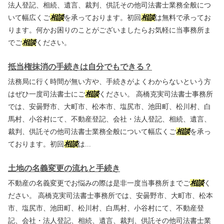
法人登記、相続、遺言、裁判、供託その他司法書士業務全般につ
いて幅広くご
相談
を承っております。初回
相談
は無料で承ってお
ります。何かお困りのことがございましたらお気軽に当事務所ま
でご
相談
ください。
抵当権抹消の手続きは自分でもできる？
法務局に行く時間が無い方や、手続きがよくわからないという方
はぜひ一度司法書士にご
相談
ください。 高橋克実司法書士事務所
では、安曇野市、大町市、松本市、塩尻市、池田町、松川村、白
馬村、小谷村にて、不動産登記、会社・法人登記、相続、遺言、
裁判、供託その他司法書士業務全般について幅広くご
相談
を承っ
ております。初回
相談
は...
土地の名義変更の流れと手続き
不動産の名義変更でお悩みの際は是非一度当事務所までご
相談
く
ださい。 高橋克実司法書士事務所では、安曇野市、大町市、松本
市、塩尻市、池田町、松川村、白馬村、小谷村にて、不動産登
記、会社・法人登記、相続、遺言、裁判、供託その他司法書士業