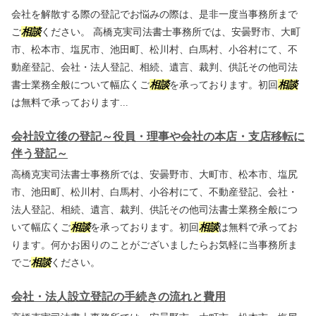
会社を解散する際の登記でお悩みの際は、是非一度当事務所まで
ご
相談
ください。 高橋克実司法書士事務所では、安曇野市、大町
市、松本市、塩尻市、池田町、松川村、白馬村、小谷村にて、不
動産登記、会社・法人登記、相続、遺言、裁判、供託その他司法
書士業務全般について幅広くご
相談
を承っております。初回
相談
は無料で承っております...
会社設立後の登記～役員・理事や会社の本店・支店移転に
伴う登記～
高橋克実司法書士事務所では、安曇野市、大町市、松本市、塩尻
市、池田町、松川村、白馬村、小谷村にて、不動産登記、会社・
法人登記、相続、遺言、裁判、供託その他司法書士業務全般につ
いて幅広くご
相談
を承っております。初回
相談
は無料で承ってお
ります。何かお困りのことがございましたらお気軽に当事務所ま
でご
相談
ください。
会社・法人設立登記の手続きの流れと費用