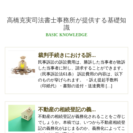
高橋克実司法書士事務所が提供する基礎知
識
BASIC KNOWLEDGE
裁判手続きにおける訴...
民事訴訟の訴訟費用は、勝訴した当事者が敗訴
した当事者に対し、請求することができます。
（民事訴訟法61条） 訴訟費用の内容は、以下
のものが挙げられます。 ・訴え提起手数料
（印紙代）・書類の送付・送達費用 […]
不動産の相続登記の義...
不動産の相続登記が義務化されることをご存じ
でしょうか。本稿では、いつから不動産相続登
記の義務化がはじまるのか、義務化によってこ