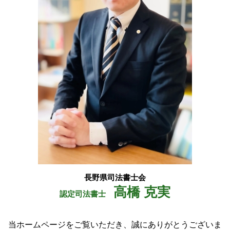
住宅 販売 瑕疵 担保 保証金
大北 登記
信託 財産
松川村 登記
信託 契約
白馬村 不動産登記 司法書士
松川村 相続
小谷村 相続
安曇野市 司法書士
長野県司法書士会
高橋 克実
認定司法書士
当ホームページをご覧いただき、誠にありがとうございま