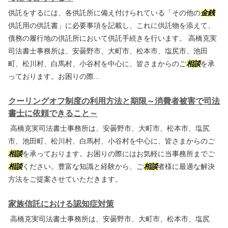
供託をするには、各供託所に備え付けられている「その他の
金銭
供託用の供託書」に必要事項を記載し、これに供託物を添えて、
債務の履行地の供託所において供託手続きを行います。 高橋克実
司法書士事務所は、安曇野市、大町市、松本市、塩尻市、池田
町、松川村、白馬村、小谷村を中心に、皆さまからのご
相談
を承
っております。お困りの際...
クーリングオフ制度の利用方法と期限～消費者被害で司法
書士に依頼できること～
高橋克実司法書士事務所は、安曇野市、大町市、松本市、塩尻
市、池田町、松川村、白馬村、小谷村を中心に、皆さまからのご
相談
を承っております。お困りの際にはお気軽に当事務所までご
相談
ください。豊富な知識と経験から、ご
相談
者様に最適な解決
方法をご提案させていただきます。
家族信託における認知症対策
高橋克実司法書士事務所は、安曇野市、大町市、松本市、塩尻