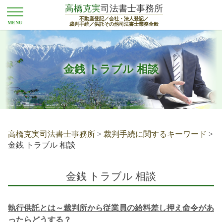
高橋克実
司法書士事務所
不動産登記／会社・法人登記／
裁判手続／供託その他司法書士業務全般
金銭 トラブル 相談
高橋克実司法書士事務所
>
裁判手続に関するキーワード
>
金銭 トラブル 相談
金銭 トラブル 相談
執行供託とは～裁判所から従業員の給料差し押え命令があ
ったらどうする？