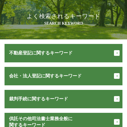
よく検索されるキーワード
SEARCH KEYWORD
不動産登記に関するキーワード
不動産登記 住所変更
会社・法人登記に関するキーワード
不動産 登記簿
土地 名義変更
抵当権 とは
商号 変更 登記
抵当権 解除
裁判手続に関するキーワード
法人登記 住所変更
相続人 申告 登記
一般社団法人 設立 必要書類
譲渡 費用
法人 登記 期間
民事 差し押さえ
贈与登記 必要書類
供託その他司法書士業務全般に
法人 解散 登記
債権回収 方法
家 名義変更
関するキーワード