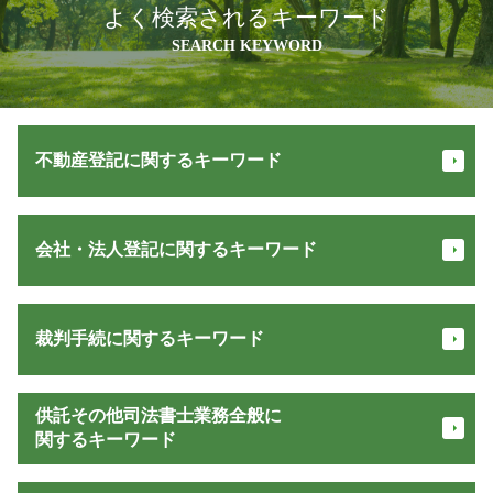
よく検索されるキーワード
SEARCH KEYWORD
不動産登記に関するキーワード
不動産登記 必要書類
会社・法人登記に関するキーワード
相続 登記 義務化 いつから
相続人 申告 登記
抵当権抹消 手続き
会社設立 法務局
不動産 登記 オンライン
裁判手続に関するキーワード
法人 設立 届出書 書き方
所有権移転登記 必要書類
商業登記 申請書
不動産登記 相続
目的 登記
債権回収 会社
所有権 保存
供託その他司法書士業務全般に
役員 退任 登記
債権回収 方法
配偶者居住権 登記
関するキーワード
法務局 法人登記
お金 返してくれない
登記 名義人
会社設立 期間
少額訴訟 流れ
抵当権解除証書 とは