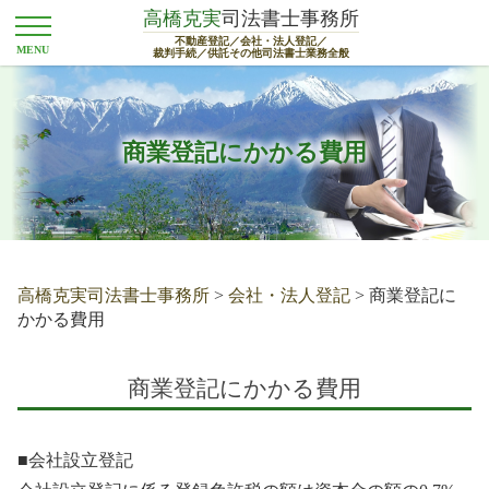
高橋克実
司法書士事務所
不動産登記／会社・法人登記／
裁判手続／供託その他司法書士業務全般
商業登記にかかる費用
高橋克実司法書士事務所
>
会社・法人登記
>
商業登記に
かかる費用
商業登記にかかる費用
■会社設立登記