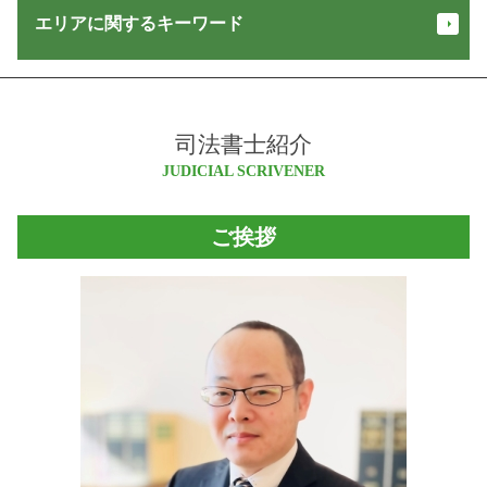
遺言 執行者
会社設立 手続き
少額訴訟 証拠がない
エリアに関するキーワード
抵当権 とは
相続 流れ
登記 オンライン
支払督促
不動産 売買 登記 費用
相続 種類
会社 設立 代行
少額訴訟 訴状
根抵当権 抵当権 違い
相続 範囲
取締役 辞任 登記
大町市 相続
家賃 滞納
贈与 登記
特定 遺贈
定款 認証 必要書類
池田町 会社設立
家賃 未払い
不動産 登記 費用
住宅 販売 瑕疵 担保 保証金
代表取締役 住所非表示
司法書士紹介
松川村 相続
債権 譲渡
不動産 共有名義 死亡
家族信託 銀行
商業 登記 とは
大町市 会社設立
JUDICIAL SCRIVENER
金銭 トラブル 相談
法務省 登記
供託 オンライン
会社 登記簿
塩尻市 会社設立
交通事故 損害賠償
登記 事項 証明書 とは
不正 請求
役員 辞任 登記
白馬村 司法書士
債権回収 代行
抵当権 抹消 登記
ご挨拶
供託 手続き
債務整理 種類
塩尻市 相続
交通事故 慰謝料 計算
執行 供託
増資 登記
池田町 相続
強制執行 書類
営業保証金
株式 会社 設立 条件
白馬村 不動産登記 司法書士
立ち退き 交渉
信託 契約書
株式会社 登記
安曇野市 会社設立
敷金 返還請求権
家賃 供託
池田町 司法書士
債権 時効
営業保証金 供託所
小谷村 不動産登記 司法書士
担保 競売
遺言 書き方
小谷村 登記
家賃滞納 督促
相続 放棄
松本市 司法書士
営業 保証金
松本市 登記
自己 信託
白馬村 登記