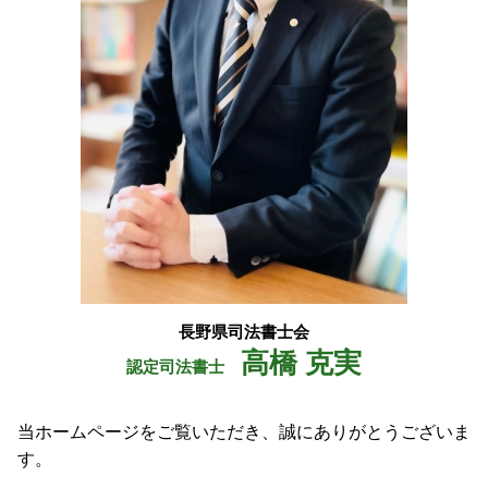
民事 信託
松川村 登記
小谷村 司法書士
安曇野市 登記
長野県 相続
長野県司法書士会
高橋 克実
認定司法書士
当ホームページをご覧いただき、誠にありがとうございま
す。